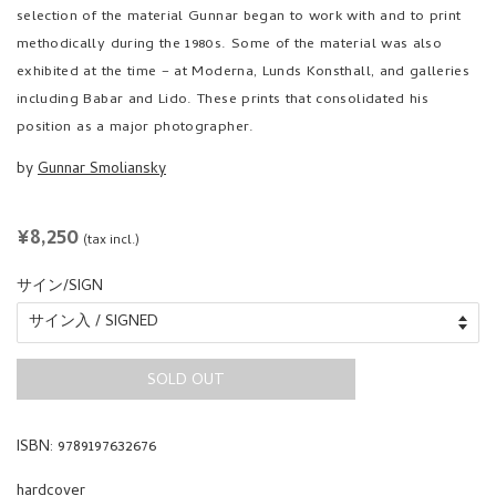
methodically during the 1980s. Some of the material was also
exhibited at the time – at Moderna, Lunds Konsthall, and galleries
including Babar and Lido. These prints that consolidated his
position as a major photographer.
by
Gunnar Smoliansky
REGULAR
¥8,250
(tax incl.)
PRICE
サイン/SIGN
SOLD OUT
ISBN: 9789197632676
hardcover