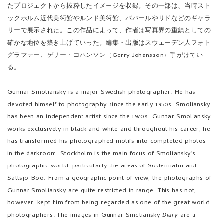
ックホルム近代美術館やルンド美術館、ババールやリドなどのギャラ
リーで展示された。この作品によって、作者は写真界の重鎮としての
確かな地位を築き上げていった。編集・出版はスウェーデン人フォト
グラファー、ゲリー・ヨハンソン（Gerry Johansson）手がけてい
る。
Gunnar Smoliansky is a major Swedish photographer. He has
devoted himself to photography since the early 1950s. Smoliansky
has been an independent artist since the 1970s. Gunnar Smoliansky
works exclusively in black and white and throughout his career, he
has transformed his photographed motifs into completed photos
in the darkroom. Stockholm is the main focus of Smoliansky’s
photographic world, particularly the areas of Södermalm and
Saltsjö-Boo. From a geographic point of view, the photographs of
Gunnar Smoliansky are quite restricted in range. This has not,
however, kept him from being regarded as one of the great world
photographers. The images in Gunnar Smoliansky
Diary
are a
selection of the material Gunnar began to work with and to print