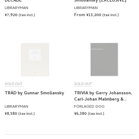
LIBRARYMAN
LIBRARYMAN
REGULAR
¥7,920
From ¥13,200
(tax incl.)
(tax incl.)
PRICE
SOLD OUT
SOLD OUT
TRÄD by Gunnar Smoliansky
TRIVIA by Gerry Johansson,
Carl-Johan Malmberg &
Gunnar Smoliansky
LIBRARYMAN
FÖRLAGED DOG
[SIGNED]
REGULAR
¥8,580
REGULAR
¥6,380
(tax incl.)
(tax incl.)
PRICE
PRICE