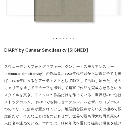
DIARY by Gunnar Smoliansky [SIGNED]
スウェーデン人フォトグラファー、グンナー・スモリアンスキー
（Gunnar Smoliansky）の作品集。1950年代初頭から写真に全てを捧
げ、1970年に入るとアーティストとして独立して活動し始めた。その
キャリアを通じてモチーフを撮影して暗室で作品を完成させるという
スタイルを貫き、モノクロの作品だけを作っている。世界観の中心は
ストックホルム、その中でも特にセーデルマルムとザルツヨブーの2
つのエリアに焦点が置かれている。地理的な観点からいえば極めて限
定的だが、そんなことはものともせず、世界で最も偉大な写真家の1
人に名を連ねている。本作では、1980年代を通じて撮影と現像を続け
たプロジェクトから抜粋したイメージを収録。その一部は、当時スト