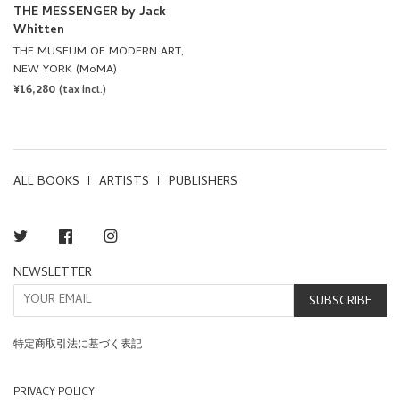
NEW YORK (MoMA)
REGULAR
¥16,280
(tax incl.)
PRICE
ALL BOOKS
ARTISTS
PUBLISHERS
Twitter
Facebook
Instagram
NEWSLETTER
SUBSCRIBE
特定商取引法に基づく表記
PRIVACY POLICY
TERMS OF SERVICE