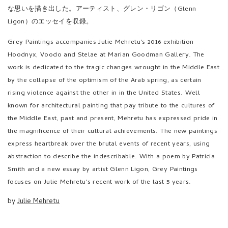
Grey Paintings accompanies Julie Mehretu’s 2016 exhibition
Hoodnyx, Voodo and Stelae at Marian Goodman Gallery. The
work is dedicated to the tragic changes wrought in the Middle East
by the collapse of the optimism of the Arab spring, as certain
rising violence against the other in in the United States. Well
known for architectural painting that pay tribute to the cultures of
the Middle East, past and present, Mehretu has expressed pride in
the magnificence of their cultural achievements. The new paintings
express heartbreak over the brutal events of recent years, using
abstraction to describe the indescribable. With a poem by Patricia
Smith and a new essay by artist Glenn Ligon, Grey Paintings
focuses on Julie Mehretu's recent work of the last 5 years.
by
Julie Mehretu
REGULAR
¥13,200
(tax incl.)
PRICE
SOLD OUT