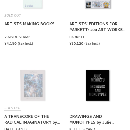
ARTISTS MAKING BOOKS
ARTISTS' EDITIONS FOR
PARKETT: 200 ART WORKS
25 YEARS
VIAINDUSTRIAE
PARKETT
REGULAR
¥4,180
REGULAR
¥10,120
(tax incl.)
(tax incl.)
PRICE
PRICE
SOLD OUT
A TRANSCORE OF THE
DRAWINGS AND
RADICAL IMAGINATORY by
MONOTYPES by Julie
Julie Mehretu
Mehretu
HATJE CANTZ
KETTLE'S YARD
REGULAR
¥13,200
REGULAR
¥4,400
(tax incl.)
(tax incl.)
PRICE
PRICE