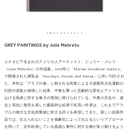
GREY PAINTINGS by Julie Mehretu
エチオピア生まれのアメリカ人アーティスト、ジュリー・メレツ
（Julie Mehretu）の作品集。2016年に「Marian Goodman Gallery」
で開催された展覧会「Hoodnyx, Voodo and Stelae」に伴い刊行され
た。本作は「アラブの春」と称される民衆による大規模民主化運動の
幻想や楽観が崩壊した結果、中東を襲った悲劇的な変化とアメリカに
おける他者に対する暴力の増加に捧げられている。中東の文化や、過
去と現在に敬意を表した建築的な絵画で名高い作者は、これまでアラ
ブ人の偉大な文化的業績に対する誇りを表現してきた。新しい絵画作
品では、伝えられないことを抽象化によって伝えるというアプローチ
を用いて、近年続発している残虐な事件に対する胸が張り裂けるよう
な思いを描き出した。アーティスト、グレン・リゴン（Glenn
Ligon）のエッセイを収録。