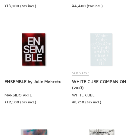
SOLD OUT
ENSEMBLE by Julie Mehretu
WHITE CUBE COMPANION
(2023)
MARSILIO ARTE
WHITE CUBE
REGULAR
¥12,100
REGULAR
¥8,250
(tax incl.)
(tax incl.)
PRICE
PRICE