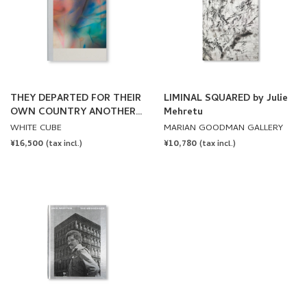
THEY DEPARTED FOR THEIR
LIMINAL SQUARED by Julie
OWN COUNTRY ANOTHER
Mehretu
WAY (A 9X9X9
WHITE CUBE
MARIAN GOODMAN GALLERY
HAUNTOLOGY) by Julie
REGULAR
¥16,500
REGULAR
¥10,780
(tax incl.)
(tax incl.)
Mehretu
PRICE
PRICE
THE MESSENGER by Jack
Whitten
THE MUSEUM OF MODERN ART,