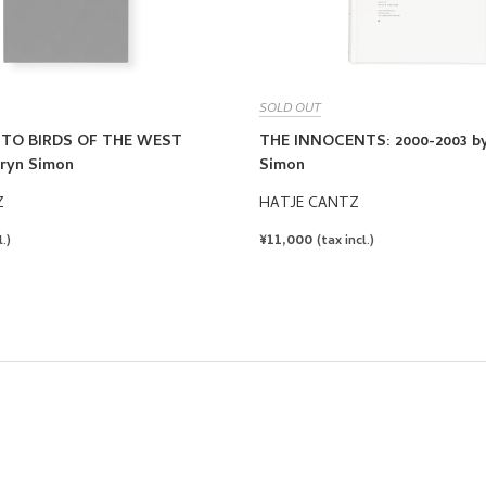
SOLD OUT
 TO BIRDS OF THE WEST
THE INNOCENTS: 2000-2003 b
aryn Simon
Simon
Z
HATJE CANTZ
REGULAR
¥11,000
.)
(tax incl.)
PRICE