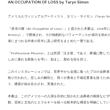
AN OCCUPATION OF LOSS by Taryn Simon
アメリカ人ヴィジュアルアーティスト、タリン・サイモン（Taryn 
『
喪失の職（An Occupation of Loss）
』と題された本書は、2016年に
Armory）」で開催され、その独創的なパフォーマンスが成功を収めた同名作
者にまつわる作者の長年に及ぶ研究をまとめた一冊である。
「Professional Mourner」とは所謂「泣き屋」であり、葬
しみに暮れる家族らを弔い、励まし、慰める役を担う。
このインスタレーションでは、世界中から会場に集ったプロの会葬者
執り行われた。悲しみの解剖と、我々が運命と不確定要素を扱うため
ド、建築が組み合わされ、実施された。
本書は、このアメリカへの入国を目的に招かれた
会葬者の複雑なビザ
動、芸術と文化のヒエラルキーを統べる根本的な構造を明確にしてい