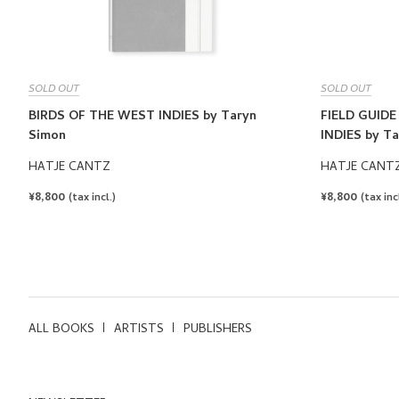
SOLD OUT
SOLD OUT
BIRDS OF THE WEST INDIES by Taryn
FIELD GUIDE
Simon
INDIES by T
HATJE CANTZ
HATJE CANT
REGULAR
¥8,800
REGULAR
¥8,800
(tax incl.)
(tax incl
PRICE
PRICE
ALL BOOKS
ARTISTS
PUBLISHERS