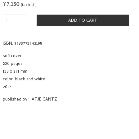
REGULAR
¥7,150
(tax incl.)
PRICE
ADD TO CART
ISBN: 9783775743198
softcover
220 pages
158 x 271 mm
color, black and white
2017
published by
HATJE CANTZ