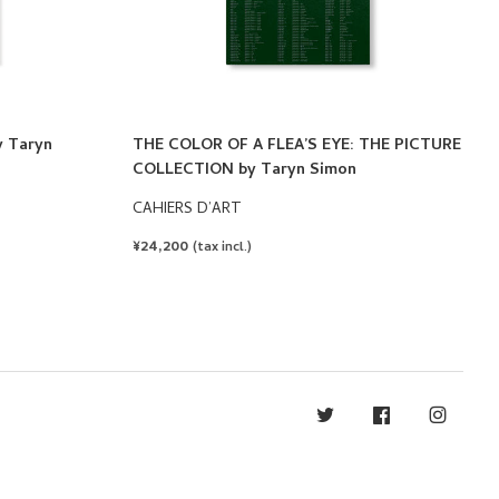
y Taryn
THE COLOR OF A FLEA’S EYE: THE PICTURE
COLLECTION by Taryn Simon
CAHIERS D’ART
REGULAR
¥24,200
(tax incl.)
PRICE
Twitter
Facebook
Instag