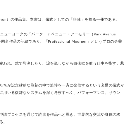
Simon）の作品集。本書は、儀式としての「悲嘆」を探る一冊である。
ニューヨークの「パーク・アベニュー・アーモリー（Park Avenue
品の記録であり、「Professional Mourner」というプロの会葬
儀に際して雇われ、式で号泣したり、涙を流しながら鎮魂歌を歌う仕事を指す。悲
たちが記念碑的な彫刻の中で追悼を一斉に発信するという哀惜の儀式が
に用いる複雑なシステムを深く考察すべく、
パフォーマンス、
サウン
申請プロセスを通じて読者を作品へと導き、世界的な交流や身体の移
る。