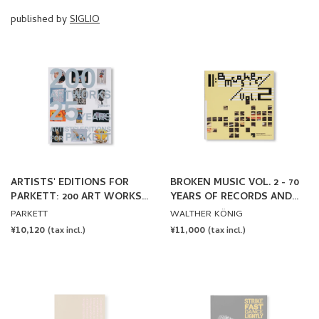
ARTISTS' EDITIONS FOR
BROKEN MUSIC VOL. 2 - 70
PARKETT: 200 ART WORKS
YEARS OF RECORDS AND
25 YEARS
SOUND WORKS BY ARTISTS
PARKETT
WALTHER KÖNIG
REGULAR
¥10,120
REGULAR
¥11,000
(tax incl.)
(tax incl.)
PRICE
PRICE
SOLD OUT
SOLD OUT