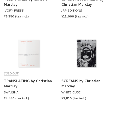
SOLD OUT
TRANSLATING by Christian
SCREAMS by Christian
Marclay
Marclay
SAYUSHA
WHITE CUBE
REGULAR
¥3,960
REGULAR
¥3,850
(tax incl.)
(tax incl.)
PRICE
PRICE