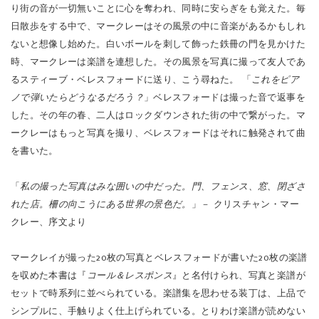
るスティーブ・ベレスフォードに送り、こう尋ねた。 「
これをピア
ノで弾いたらどうなるだろう？
」ベレスフォードは撮った音で返事を
した。その年の春、二人はロックダウンされた街の中で繋がった。マ
ークレーはもっと写真を撮り、ベレスフォードはそれに触発されて曲
を書いた。
「
私の撮った写真はみな囲いの中
だった。門、フェンス、窓、閉ざさ
れた店。柵の向こうにある世界の景色だ。
」－ クリスチャン・マー
クレー、序文より
マークレイが撮った20枚の写真とベレスフォードが書いた20枚の楽譜
を収めた本書は『
コール＆レスポンス
』と名付けられ、写真と楽譜が
セットで時系列に並べられている。楽譜集を思わせる装丁は、上品で
シンプルに、手触りよく仕上げられている。とりわけ楽譜が読めない
人にとっては、その想像力が静寂を満たし、目で音楽を指揮するかの
ごとく、魔法かと思ってしまうような写真と楽譜のペアリングであ
る。ベレスフォードの楽譜で曲を想像できる者にとっては、視覚的な
世界を聴覚に変換させる音楽的な想像力の可能性に気づくだろう。ど