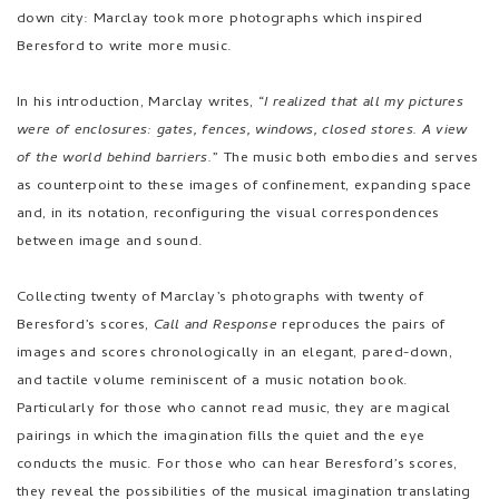
were of enclosures: gates, fences, windows, closed stores. A view
of the world behind barriers.
” The music both embodies and serves
as counterpoint to these images of confinement, expanding space
and, in its notation, reconfiguring the visual correspondences
between image and sound.
Collecting twenty of Marclay’s photographs with twenty of
Beresford’s scores,
Call and Response
reproduces the pairs of
images and scores chronologically in an elegant, pared-down,
and tactile volume reminiscent of a music notation book.
Particularly for those who cannot read music, they are magical
pairings in which the imagination fills the quiet and the eye
conducts the music. For those who can hear Beresford’s scores,
they reveal the possibilities of the musical imagination translating
the visual world into the aural. In both cases,
Call and Response
is
one answer to the question of how to connect in a world of
dislocation and isolation.