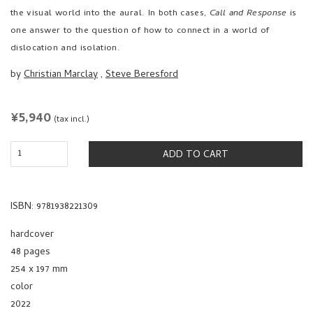
by
Christian Marclay
,
Steve Beresford
REGULAR
¥5,940
(tax incl.)
PRICE
ADD TO CART
ISBN: 9781938221309
hardcover
48 pages
254 x 197 mm
color
2022
published by
SIGLIO