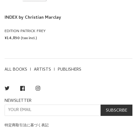
EDITION PATRICK FREY
REGULAR
¥14,850
(tax incl.)
PRICE
ALL BOOKS
ARTISTS
PUBLISHERS
Twitter
Facebook
Instagram
NEWSLETTER
SUBSCRIBE
特定商取引法に基づく表記
PRIVACY POLICY
TERMS OF SERVICE