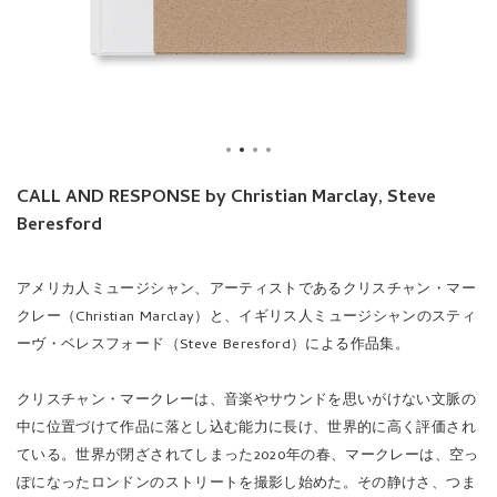
CALL AND RESPONSE by Christian Marclay, Steve
Beresford
アメリカ人ミュージシャン、アーティストであるクリスチャン・マー
クレー（Christian Marclay）と、イギリス人ミュージシャンのスティ
ーヴ・ベレスフォード（Steve Beresford）による作品集。
クリスチャン・マークレーは、音楽やサウンドを思いがけない文脈の
中に位置づけて作品に落とし込む能力に長け、世界的に高く評価され
ている。世界が閉ざされてしまった2020年の春、マークレーは、空っ
ぽになったロンドンのストリートを撮影し始めた。その静けさ、つま
り街の音が一切無いことに心を奪われ、同時に安らぎをも覚えた。毎
日散歩をする中で、マークレーはその風景の中に音楽があるかもしれ
ないと想像し始めた。白いボールを刺して飾った鉄冊の門を見かけた
時、マークレーは楽譜を連想した。その風景を写真に撮って友人であ