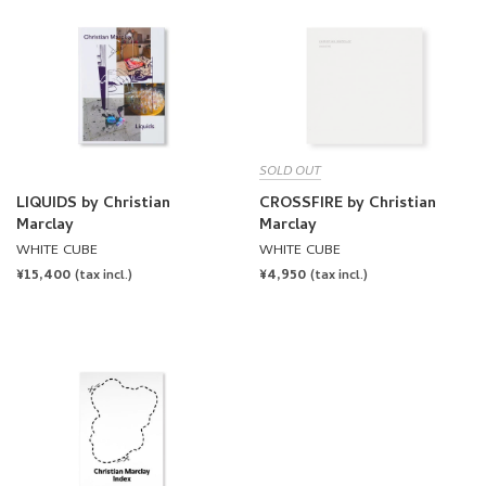
SOLD OUT
LIQUIDS by Christian
CROSSFIRE by Christian
Marclay
Marclay
WHITE CUBE
WHITE CUBE
REGULAR
¥15,400
REGULAR
¥4,950
(tax incl.)
(tax incl.)
PRICE
PRICE
INDEX by Christian Marclay