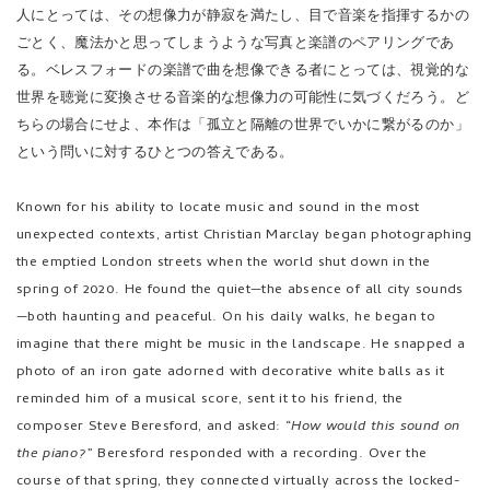
ちらの場合にせよ、本作は「孤立と隔離の世界でいかに繋がるのか」
という問いに対するひとつの答えである。
Known for his ability to locate music and sound in the most
unexpected contexts, artist Christian Marclay began photographing
the emptied London streets when the world shut down in the
spring of 2020. He found the quiet—the absence of all city sounds
—both haunting and peaceful. On his daily walks, he began to
imagine that there might be music in the landscape. He snapped a
photo of an iron gate adorned with decorative white balls as it
reminded him of a musical score, sent it to his friend, the
composer Steve Beresford, and asked: “
How would this sound on
the piano?
” Beresford responded with a recording. Over the
course of that spring, they connected virtually across the locked-
down city: Marclay took more photographs which inspired
Beresford to write more music.
In his introduction, Marclay writes, “
I realized that all my pictures