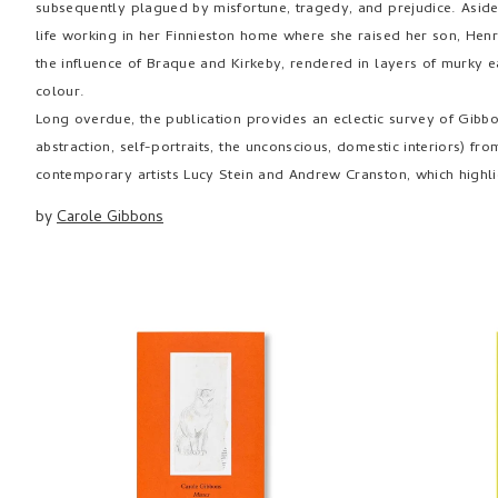
subsequently plagued by misfortune, tragedy, and prejudice. Aside
life working in her Finnieston home where she raised her son, Henry.
the influence of Braque and Kirkeby, rendered in layers of murky e
colour.
Long overdue, the publication provides an eclectic survey of Gibb
abstraction, self-portraits, the unconscious, domestic interiors) f
contemporary artists Lucy Stein and Andrew Cranston, which highli
by
Carole Gibbons