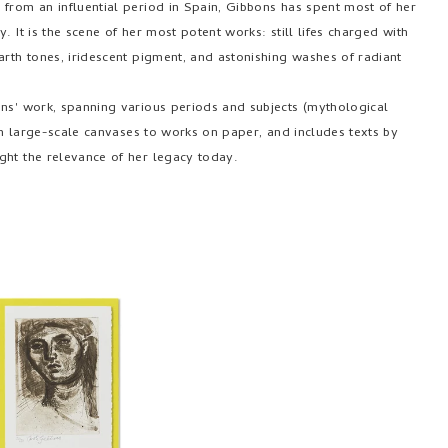
 from an influential period in Spain, Gibbons has spent most of her
 It is the scene of her most potent works: still lifes charged with
arth tones, iridescent pigment, and astonishing washes of radiant
ons' work, spanning various periods and subjects (mythological
rom large-scale canvases to works on paper, and includes texts by
ght the relevance of her legacy today.