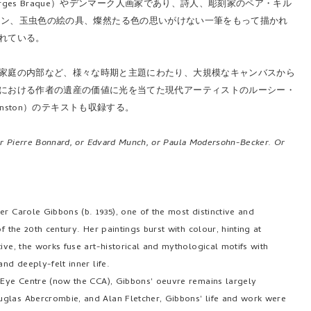
es Braque）やデンマーク人画家であり、詩人、彫刻家のペア・キル
のトーン、玉虫色の絵の具、燦然たる色の思いがけない一筆をもって描かれ
れている。
家庭の内部など、様々な時期と主題にわたり、大規模なキャンバスから
における作者の遺産の価値に光を当てた現代アーティストのルーシー・
ranston）のテキストも収録する。
 or Pierre Bonnard, or Edvard Munch, or Paula Modersohn-Becker. Or
r Carole Gibbons (b. 1935), one of the most distinctive and
f the 20th century. Her paintings burst with colour, hinting at
ive, the works fuse art-historical and mythological motifs with
nd deeply-felt inner life.
d Eye Centre (now the CCA), Gibbons' oeuvre remains largely
uglas Abercrombie, and Alan Fletcher, Gibbons' life and work were