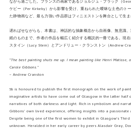
ながら過ごした。フランスの画家であるジョルジュ・ブラック（Georg
ケビー（Per Kirkeby）から影響を受け、重ねられた曖昧な土色
た静物画など、最も力強い作品群はフィニエストンを舞台として生ま
遅ればせながらも、本書は、神話的な抽象概念から自画像、無意識、
紙のものまで、作者の作品を幅広く紹介する概説的一冊である。現在
スタイン（Lucy Stein）とアンドリュー・クランストン（Andrew C
“
The best painting shuts me up. I mean painting like Henri Matisse,
Carole Gibbons.
”
– Andrew Cranston
5b is honoured to publish the first monograph on the work of painte
imaginative artists to have come out of Glasgow in the latter half o
narratives of both darkness and light. Rich in symbolism and narrat
Gibbons' own lived experience, offering insights into a passionate a
Despite being one of the first women to exhibit in Glasgow's Thir
unknown. Heralded in her early career by peers Alasdair Gray, Do