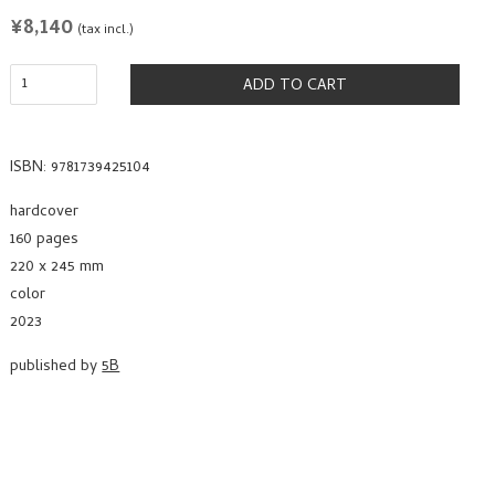
REGULAR
¥8,140
(tax incl.)
PRICE
ADD TO CART
ISBN: 9781739425104
hardcover
160 pages
220 x 245 mm
color
2023
published by
5B