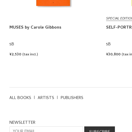
SPECIAL EDITIO
MUSES by Carole Gibbons
SELF-PORTRA
5B
5B
REGULAR
¥2,530
REGULAR
¥30,800
(tax incl.)
(tax in
PRICE
PRICE
ALL BOOKS
ARTISTS
PUBLISHERS
NEWSLETTER