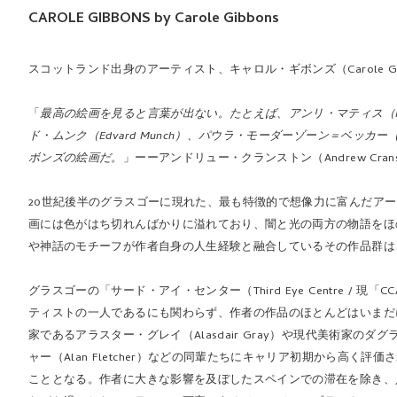
CAROLE GIBBONS by Carole Gibbons
スコットランド出身のアーティスト、キャロル・ギボンズ（Carole Gi
「
最高の絵画を見ると言葉が出ない。たとえば、アンリ・マティス（Henri 
ド・ムンク（Edvard Munch）、パウラ・モーダーゾーン＝ベッカー（Pa
ボンズの絵画だ。
」ーーアンドリュー・クランストン（Andrew Crans
20世紀後半のグラスゴーに現れた、最も特徴的で想像力に富んだア
画には色がはち切れんばかりに溢れており、闇と光の両方の物語をほ
や神話のモチーフが作者自身の人生経験と融合しているその作品群は
グラスゴーの「サード・アイ・センター（Third Eye Centre / 現「CCA
ティストの一人であるにも関わらず、作者の作品のほとんどはいまだ
家であるアラスター・グレイ（Alasdair Gray）や現代美術家のダグラ
ャー（Alan Fletcher）などの同輩たちにキャリア初期から高
こととなる。作者に大きな影響を及ぼしたスペインでの滞在を除き、