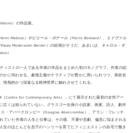
bbons）の作品集。
Matisse）やピエール・ボナール（Pierre Bonnard）、エドヴァル
ula Modersohn-Becker）の絵画がそうだ。あるいは、キャロル・ギ
ton）
ーティストの一人である作者の作品をまとめた初のモノグラフ。作者の絵
のかに伺わせる。象徴主義やナラティブが豊かに用いられつつ、美術史
、情熱的かつ深遠なる精神世界に触れさせてくれる。
（Centre for Contemporary Arts）」にて展示された最初の女性アー
に広くは知られていない。グラスゴー出身の小説家、画家、詩人、劇作
ス・アバークロンビー（Douglas Abercrombie）、アラン・フレッチ
く評価されていた作者の人生と仕事は、その後、不運や悲劇、偏見に悩まされる
人生のほとんどを息子のヘンリーを育てたフィニエストンの自宅で働き