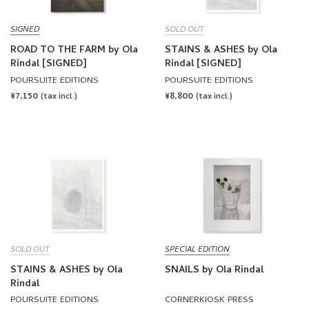
SIGNED
SOLD OUT
ROAD TO THE FARM by Ola
STAINS & ASHES by Ola
Rindal [SIGNED]
Rindal [SIGNED]
POURSUITE EDITIONS
POURSUITE EDITIONS
REGULAR
¥7,150
REGULAR
¥8,800
(tax incl.)
(tax incl.)
PRICE
PRICE
SOLD OUT
SPECIAL EDITION
STAINS & ASHES by Ola
SNAILS by Ola Rindal
Rindal
POURSUITE EDITIONS
CORNERKIOSK PRESS