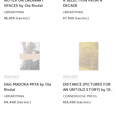
NOTES ON ORDINARY
A SELECTION FROM A
SPACES by Ola Rindal
DECADE
LIBRARYMAN
LIBRARYMAN
REGULAR
¥6,050
REGULAR
¥7,920
(tax incl.)
(tax incl.)
PRICE
PRICE
SOLD OUT
SOLD OUT
DAG MADOKA MIYA by Ola
DISTANCE (PICTURES FOR
Rindal
AN UNTOLD STORY) by Ola
Rindal [SIGNED]
LIBRARYMAN
CORNERKIOSK PRESS
REGULAR
¥4,400
REGULAR
¥16,500
(tax incl.)
(tax incl.)
PRICE
PRICE