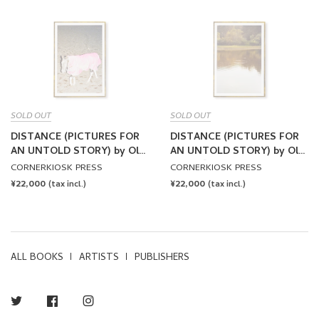
SOLD OUT
SOLD OUT
DISTANCE (PICTURES FOR
DISTANCE (PICTURES FOR
AN UNTOLD STORY) by Ola
AN UNTOLD STORY) by Ola
Rindal [SPECIAL EDITION -
Rindal [SPECIAL EDITION -
CORNERKIOSK PRESS
CORNERKIOSK PRESS
A]
B]
REGULAR
¥22,000
REGULAR
¥22,000
(tax incl.)
(tax incl.)
PRICE
PRICE
ALL BOOKS
ARTISTS
PUBLISHERS
Twitter
Facebook
Instagram