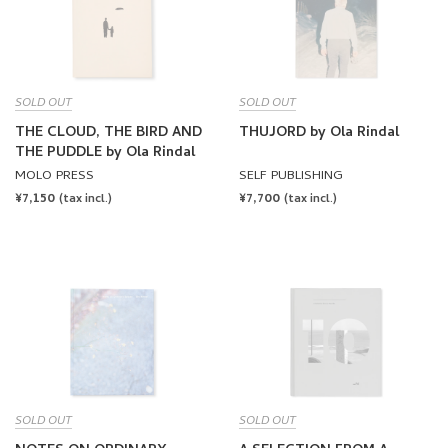
SOLD OUT
SOLD OUT
THE CLOUD, THE BIRD AND
THUJORD by Ola Rindal
THE PUDDLE by Ola Rindal
MOLO PRESS
SELF PUBLISHING
REGULAR
¥7,150
REGULAR
¥7,700
(tax incl.)
(tax incl.)
PRICE
PRICE
SOLD OUT
SOLD OUT