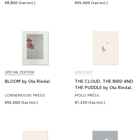
REGULAR
¥8,800
REGULAR
¥55,000
(tax incl.)
(tax incl.)
PRICE
PRICE
SPECIAL EDITION
SOLD OUT
BLOOM by Ola Rindal
THE CLOUD, THE BIRD AND
THE PUDDLE by Ola Rindal
[SIGNED]
CORNERKIOSK PRESS
MOLO PRESS
REGULAR
¥55,000
REGULAR
¥7,150
(tax incl.)
(tax incl.)
PRICE
PRICE