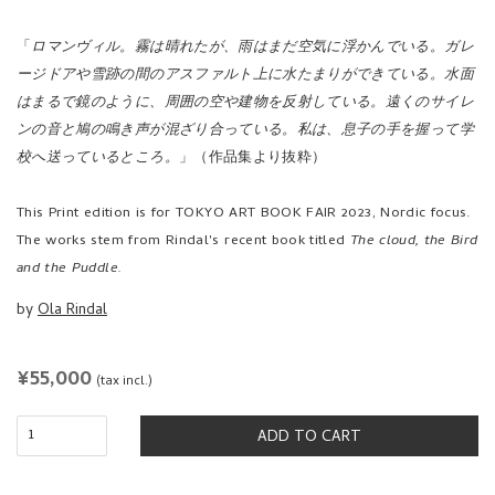
「
ロマンヴィル。霧は晴れたが、雨はまだ空気に浮かんでいる。ガレ
ージドアや雪跡の間のアスファルト上に水たまりができている。水面
はまるで鏡のように、周囲の空や建物を反射している。遠くのサイレ
ンの音と鳩の鳴き声が混ざり合っている。私は、息子の手を握って学
校へ送っているところ。
」（作品集より抜粋）
This Print edition is for TOKYO ART BOOK FAIR 2023, Nordic focus.
The works stem from Rindal's recent book titled
The cloud, the Bird
and the Puddle.
by
Ola Rindal
REGULAR
¥55,000
(tax incl.)
PRICE
ADD TO CART