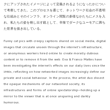
クにアップされたイメージによって定義されるようになったかについ
て考察してきた。このプロセスを通じて、ネットワーク社会の不透明
な仕組みとそのインフラ、オンライン閲覧の多様なかたちにメスを入
れ、私たちの姿を映し出す鏡として、辛辣でダークなユーモアに満ち
た世界を描き出している。
Funny cat pics with creepy captions shared on social media, digital
images that circulate unseen through the internet’s infrastructure,
or anonymous workers hired online to create morally dubious
content or to remove it from the web: Eva & Franco Mattes have
been investigating the internet’s effects on our daily lives since the
1990s, reflecting on how networked images increasingly define our
private and social behaviour. In the process, the artist duo dissect
the opaque mechanisms of our networked society, its
infrastructures and forms of online spectatorship—holding up a
mirror to the viewer that is at once unsparing and darkly
humorous.