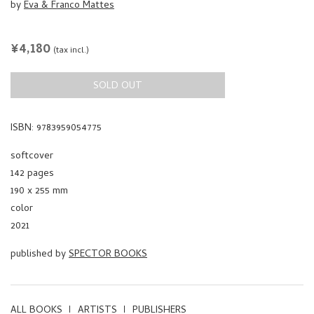
by
Eva & Franco Mattes
REGULAR
¥4,180
(tax incl.)
PRICE
SOLD OUT
ISBN: 9783959054775
softcover
142 pages
190 x 255 mm
color
2021
published by
SPECTOR BOOKS
ALL BOOKS
ARTISTS
PUBLISHERS