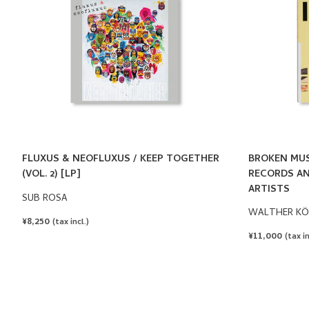
FLUXUS & NEOFLUXUS / KEEP TOGETHER
BROKEN MUSI
(VOL. 2) [LP]
RECORDS A
ARTISTS
SUB ROSA
WALTHER KÖ
REGULAR
¥8,250
(tax incl.)
PRICE
REGULAR
¥11,000
(tax in
PRICE