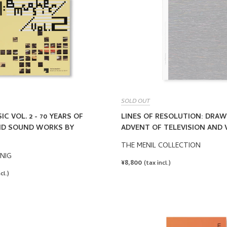
SOLD OUT
C VOL. 2 - 70 YEARS OF
LINES OF RESOLUTION: DRAW
ND SOUND WORKS BY
ADVENT OF TELEVISION AND 
THE MENIL COLLECTION
NIG
REGULAR
¥8,800
(tax incl.)
PRICE
cl.)