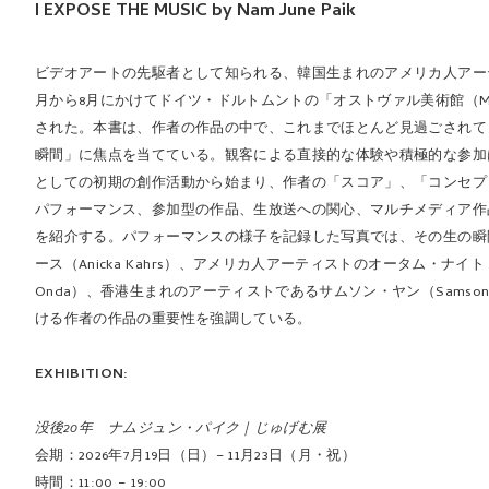
I EXPOSE THE MUSIC by Nam June Paik
ビデオアートの先駆者として知られる、韓国生まれのアメリカ人アーティスト
月から8月にかけてドイツ・ドルトムントの「オストヴァル美術館（Museum 
された。本書は、作者の作品の中で、これまでほとんど見過ごされて
瞬間」に焦点を当てている。観客による直接的な体験や積極的な参加
としての初期の創作活動から始まり、作者の「スコア」、「コンセプ
パフォーマンス、参加型の作品、生放送への関心、マルチメディア作
を紹介する。パフォーマンスの様子を記録した写真では、その生の瞬
ース（Anicka Kahrs）、アメリカ人アーティストのオータム・ナイト（
Onda）、香港生まれのアーティストであるサムソン・ヤン（Samso
ける作者の作品の重要性を強調している。
EXHIBITION:
没後20年 ナムジュン・パイク｜じゅげむ展
会期：2026年7月19日（日）− 11月23日（月・祝）
時間：11:00 − 19:00