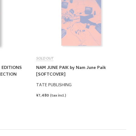
SOLD OUT
N EDITIONS
NAM JUNE PAIK by Nam June Paik
LECTION
[SOFTCOVER]
TATE PUBLISHING
REGULAR
¥7,480
(tax incl.)
PRICE