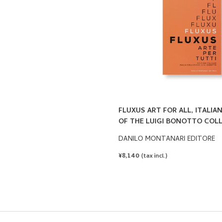
FLUXUS ART FOR ALL, ITALIA
OF THE LUIGI BONOTTO COL
DANILO MONTANARI EDITORE
REGULAR
¥8,140
(tax incl.)
PRICE