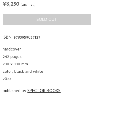
REGULAR
¥8,250
(tax incl.)
PRICE
SOLD OUT
ISBN: 9783959057127
hardcover
242 pages
230 x 330 mm
color, black and white
2023
published by
SPECTOR BOOKS