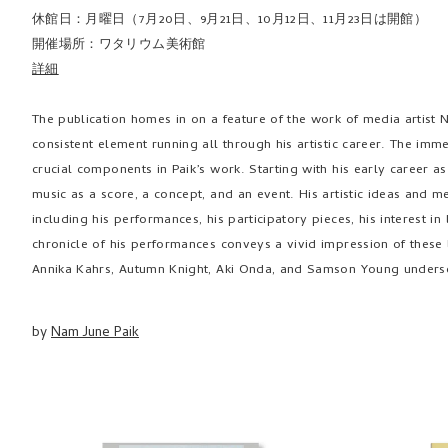
休館日：月曜日（7月20日、9月21日、10月12日、11月23日は開館）
開催場所：ワタリウム美術館
詳細
The publication homes in on a feature of the work of media artist
consistent element running all through his artistic career. The imm
crucial components in Paik’s work. Starting with his early career 
music as a score, a concept, and an event. His artistic ideas and 
including his performances, his participatory pieces, his interest in 
chronicle of his performances conveys a vivid impression of these
Annika Kahrs, Autumn Knight, Aki Onda, and Samson Young undersc
by
Nam June Paik