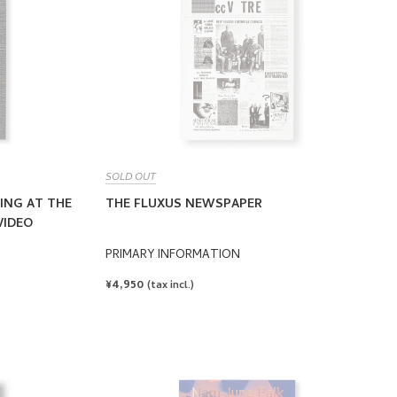
SOLD OUT
ING AT THE
THE FLUXUS NEWSPAPER
VIDEO
PRIMARY INFORMATION
REGULAR
¥4,950
(tax incl.)
PRICE