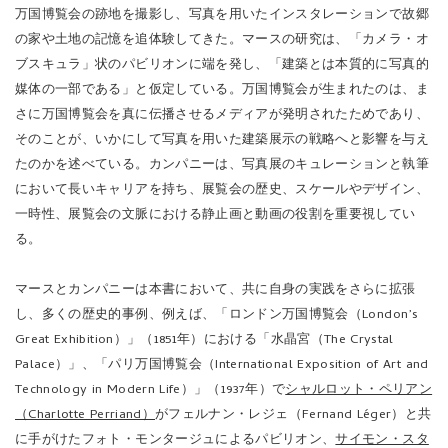
万国博覧会の跡地を撮影し、写真を用いたインスタレーションで故郷
の家や土地の記憶を追体験してきた。マースの研究は、「カメラ・オ
ブスキュラ」状のパビリオンに端を発し、「建築とは本質的に写真的
媒体の一部である」と仮定している。万国博覧会が生まれたのは、ま
さに万国博覧会を真に伝播させるメディアが発明されたためであり、
そのことが、いかにして写真を用いた建築展示の戦略へと影響を与え
たのかを述べている。カンパニーは、写真展のキュレーションと執筆
において長いキャリアを持ち、展覧会の歴史、スケールやデザイン、
一時性、展覧会の文脈における静止画と動画の役割を重要視してい
る。
マースとカンパニーは本書において、共に自身の実践をさらに拡張
し、多くの歴史的事例、例えば、「ロンドン万国博覧会（London’s
Great Exhibition）」（1851年）における「水晶宮（The Crystal
Palace）」、「パリ万国博覧会（International Exposition of Art and
Technology in Modern Life）」（1937年）で
シャルロット・ペリアン
（Charlotte Perriand）
がフェルナン・レジェ（Fernand Léger）と共
に手がけたフォト・モンタージュによるパビリオン、
サイモン・スタ