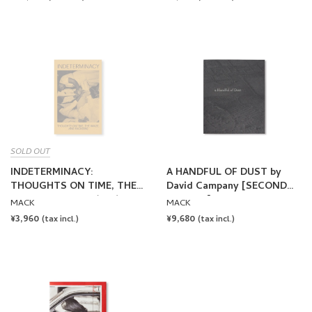
by Todd Hido [REVISED AND
PRICE
PRICE
EXPANDED EDITION]
SOLD OUT
INDETERMINACY:
A HANDFUL OF DUST by
THOUGHTS ON TIME, THE
David Campany [SECOND
IMAGE, AND RACE(ISM) by
EDITION]
MACK
MACK
David Campany & Stanley
REGULAR
¥3,960
REGULAR
¥9,680
(tax incl.)
(tax incl.)
Wolukau-Wanambwa
PRICE
PRICE