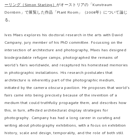
ーリング（Simon Starling）
がオーストリアの「Kunstraum
Dornbirn」で展覧した作品「Plant Room」（2008年）について論じ
る。
Ives Maes explores his doctoral research in the arts with David
Campany, jury member of his PhD committee. Focussing on the
intersection of architecture and photography, Maes has designed
biodegradable refugee camps, photographed the remains of
world’s fairs worldwide, and recaptured his homestead memories
in photographic installations. His research postulates that
architecture is inherently part of the photographic medium,
initiated by the camera obscura pavilion. He proposes that world’s
fairs came into being precisely because of the invention of a
medium that could truthfully propagate them, and describes how
this, in turn, affected architectural display strategies for
photography. Campany has had a long career in curating and
writing about photography exhibitions, with a focus on exhibition
history, scale and design, temporality, and the role of both still