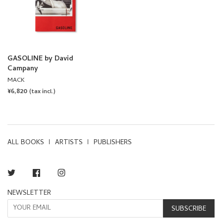
GASOLINE by David
Campany
MACK
REGULAR
¥6,820
(tax incl.)
PRICE
ALL BOOKS
ARTISTS
PUBLISHERS
Twitter
Facebook
Instagram
NEWSLETTER
SUBSCRIBE