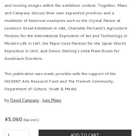
and moving images within the exhibition context. Together, Maes
and Campany discuss their own expanded practices and a
multitude of historical examples such as the Crystal Palace at
London’s Great Exhibition in 1851, Charlotte Perriand’s Agriculture
Pavilion for the International Exposition of Art and Technology in
Modern Life in 1937, the Pepsi-Cola Pavilion for the Japan World
Exposition in 1970, and Simon Starling’s 2008 Plant Room for
Kunstraum Dornbirn.
This publication was made possible with the support of the
HOGENT Arts Research Fund and The Flemish Community,
Department of Culture, Youth & Media.
by
David Campany
,
Ives Maes
REGULAR
¥5,060
(tax incl.)
PRICE
ADD TO CART