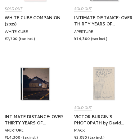
SOLD OUT
SOLD OUT
WHITE CUBE COMPANION
INTIMATE DISTANCE: OVER
(2025)
THIRTY YEARS OF
PHOTOGRAPHS, A
WHITE CUBE
APERTURE
CHRONOLOGICAL ALBUM
REGULAR
¥7,700
REGULAR
¥14,300
(tax incl.)
(tax incl.)
by Todd Hido [REVISED AND
PRICE
PRICE
EXPANDED EDITION /
SIGNED]
SOLD OUT
INTIMATE DISTANCE: OVER
VICTOR BURGIN'S
THIRTY YEARS OF
PHOTOPATH by David
PHOTOGRAPHS, A
Campany
APERTURE
MACK
CHRONOLOGICAL ALBUM
REGULAR
¥14,300
REGULAR
¥3,080
(tax incl.)
(tax incl.)