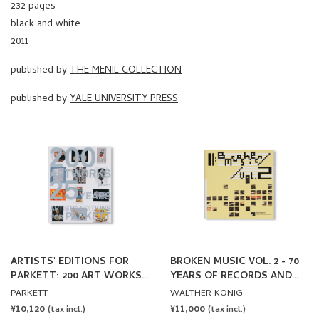
232 pages
black and white
2011
published by
THE MENIL COLLECTION
published by
YALE UNIVERSITY PRESS
ARTISTS' EDITIONS FOR
BROKEN MUSIC VOL. 2 - 70
PARKETT: 200 ART WORKS
YEARS OF RECORDS AND
25 YEARS
SOUND WORKS BY ARTISTS
PARKETT
WALTHER KÖNIG
REGULAR
¥10,120
REGULAR
¥11,000
(tax incl.)
(tax incl.)