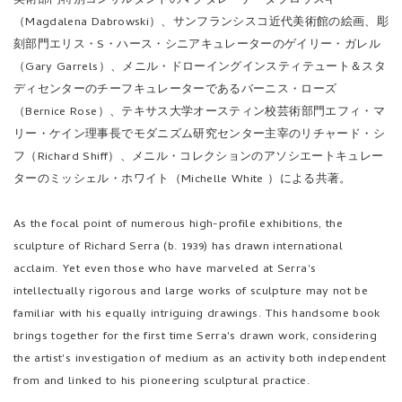
（Magdalena Dabrowski）、サンフランシスコ近代美術館の絵画、彫
刻部門エリス・S・ハース・シニアキュレーターのゲイリー・ガレル
（Gary Garrels）、メニル・ドローイングインスティテュート＆スタ
ディセンターのチーフキュレーターであるバーニス・ローズ
（Bernice Rose）、テキサス大学オースティン校芸術部門エフィ・マ
リー・ケイン理事長でモダニズム研究センター主宰のリチャード・シ
フ（Richard Shiff）、メニル・コレクションのアソシエートキュレー
ターのミッシェル・ホワイト（Michelle White ）による共著。
As the focal point of numerous high-profile exhibitions, the
sculpture of Richard Serra (b. 1939) has drawn international
acclaim. Yet even those who have marveled at Serra's
intellectually rigorous and large works of sculpture may not be
familiar with his equally intriguing drawings. This handsome book
brings together for the first time Serra's drawn work, considering
the artist's investigation of medium as an activity both independent
from and linked to his pioneering sculptural practice.