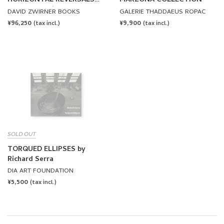
POSTER by Richard Serra
DAVID ZWIRNER BOOKS
GALERIE THADDAEUS ROPAC
REGULAR
¥96,250
REGULAR
¥9,900
(tax incl.)
(tax incl.)
PRICE
PRICE
SOLD OUT
TORQUED ELLIPSES by
Richard Serra
DIA ART FOUNDATION
REGULAR
¥5,500
(tax incl.)
PRICE