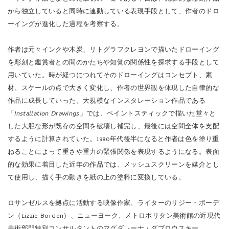
から独立していると同時に連動している表現手段として、作者のドロ
ーイングが進化した過程を考察する。
作者は元々インクや木炭、リトグラフクレヨンで描いたドローイング
を彫刻と鑑賞者との間のかたちや知覚の関係性を探求する手段として
用いていた。時が経つにつれてそのドローイングはコンセプト、素
材、スケールの点で大きく変化し、作者の世界観を体現した自律的な
作品に成長していった。大規模なインスタレーション作品である
「
Installation Drawings
」では、ペイントスティックで描いた堂々と
した大胆な形が既存の空間を破壊し補完し、最後には空間全体を支配
するように計算されていた。1980年代後半になると作者は色を塗り重
ねることによって重さや重力の緊張関係を表現するようになる。表面
的な効果に着目した近年の作品では、メッシュスクリーンを媒介とし
て使用し、描く手の動きを紙の上の塗料に変換している。
ロサンゼルスを拠点に活動する映像作家、ライターのリジー・ボーデ
ン（Lizzie Borden）、ニューヨーク、メトロポリタン美術館の近現代
美術部門特別コンサルタントのマグダレーナ・ダブロウスキー