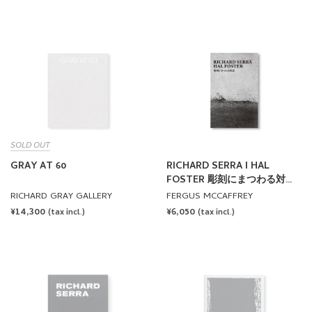
PRICE
PRICE
SOLD OUT
GRAY AT 60
RICHARD SERRA I HAL
FOSTER 彫刻にまつわる対話
by Richard Serra, Hal Foster
RICHARD GRAY GALLERY
FERGUS MCCAFFREY
[JAPANESE EDITION]
REGULAR
¥14,300
REGULAR
¥6,050
(tax incl.)
(tax incl.)
PRICE
PRICE