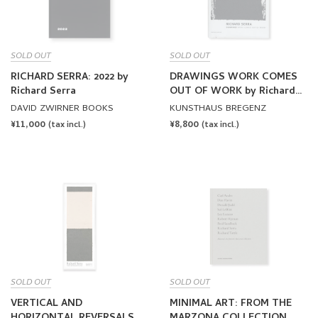
SOLD OUT
SOLD OUT
RICHARD SERRA: 2022 by
DRAWINGS WORK COMES
Richard Serra
OUT OF WORK by Richard
Serra
DAVID ZWIRNER BOOKS
KUNSTHAUS BREGENZ
REGULAR
¥11,000
REGULAR
¥8,800
(tax incl.)
(tax incl.)
PRICE
PRICE
SOLD OUT
SOLD OUT
VERTICAL AND
MINIMAL ART: FROM THE
HORIZONTAL REVERSALS
MARZONA COLLECTION