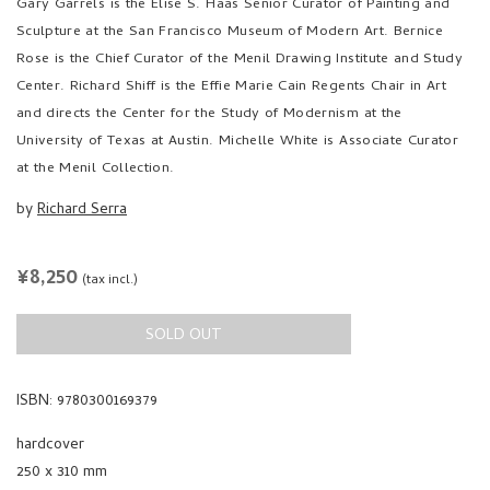
Gary Garrels is the Elise S. Haas Senior Curator of Painting and
Sculpture at the San Francisco Museum of Modern Art. Bernice
Rose is the Chief Curator of the Menil Drawing Institute and Study
Center. Richard Shiff is the Effie Marie Cain Regents Chair in Art
and directs the Center for the Study of Modernism at the
University of Texas at Austin. Michelle White is Associate Curator
at the Menil Collection.
by
Richard Serra
REGULAR
¥8,250
(tax incl.)
PRICE
SOLD OUT
ISBN: 9780300169379
hardcover
250 x 310 mm