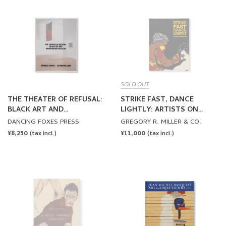
SOLD OUT
THE THEATER OF REFUSAL:
STRIKE FAST, DANCE
BLACK ART AND
LIGHTLY: ARTISTS ON
MAINSTREAM CRITICISM
BOXING
DANCING FOXES PRESS
GREGORY R. MILLER & CO.
REGULAR
¥8,250
REGULAR
¥11,000
(tax incl.)
(tax incl.)
PRICE
PRICE