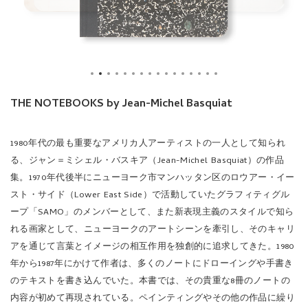
THE NOTEBOOKS by Jean-Michel Basquiat
1980年代の最も重要なアメリカ人アーティストの一人として知られ
る、ジャン＝ミシェル・バスキア（Jean-Michel Basquiat）の作品
集。1970年代後半にニューヨーク市マンハッタン区のロウアー・イー
スト・サイド（Lower East Side）で活動していたグラフィティグル
ープ「SAMO」のメンバーとして、また新表現主義のスタイルで知ら
れる画家として、ニューヨークのアートシーンを牽引し、そのキャリ
アを通じて言葉とイメージの相互作用を独創的に追求してきた。1980
年から1987年にかけて作者は、多くのノートにドローイングや手書き
のテキストを書き込んでいた。本書では、その貴重な8冊のノートの
内容が初めて再現されている。ペインティングやその他の作品に繰り
返し登場するイメージや言葉が記載されており、王冠、ティピー、ハ
ッチマークのついたハートなどの象徴的なドローイングと、文化、人