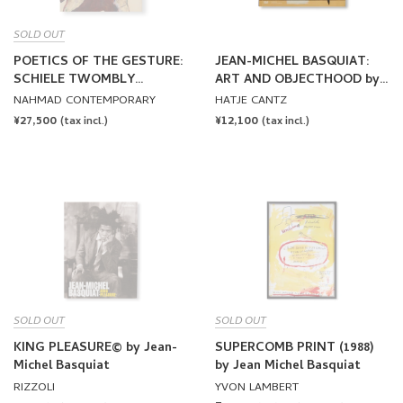
SOLD OUT
POETICS OF THE GESTURE:
JEAN-MICHEL BASQUIAT:
SCHIELE TWOMBLY
ART AND OBJECTHOOD by
BASQUIAT by Egon Schiele,
Jean-Michel Basquiat
NAHMAD CONTEMPORARY
HATJE CANTZ
Cy Twombly, Jean-Michel
REGULAR
¥27,500
REGULAR
¥12,100
(tax incl.)
(tax incl.)
Basquiat
PRICE
PRICE
SOLD OUT
SOLD OUT
KING PLEASURE© by Jean-
SUPERCOMB PRINT (1988)
Michel Basquiat
by Jean Michel Basquiat
RIZZOLI
YVON LAMBERT
REGULAR
¥10,560
From ¥85,800
(tax incl.)
(tax incl.)
PRICE