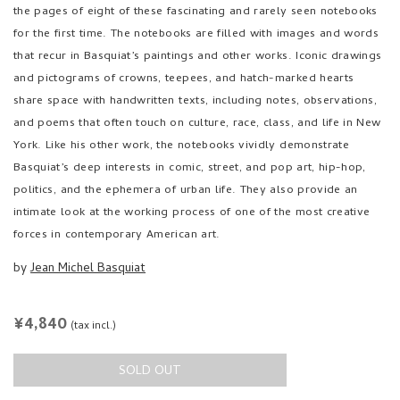
for the first time. The notebooks are filled with images and words
that recur in Basquiat’s paintings and other works. Iconic drawings
and pictograms of crowns, teepees, and hatch-marked hearts
share space with handwritten texts, including notes, observations,
and poems that often touch on culture, race, class, and life in New
York. Like his other work, the notebooks vividly demonstrate
Basquiat’s deep interests in comic, street, and pop art, hip-hop,
politics, and the ephemera of urban life. They also provide an
intimate look at the working process of one of the most creative
forces in contemporary American art.
by
Jean Michel Basquiat
REGULAR
¥4,840
(tax incl.)
PRICE
SOLD OUT
ISBN: 9780691167893