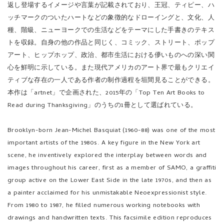
種、階級、ニューヨークでの生活などをテーマにした手書きのテキス
トを収録。自身の他の作品と同じく、コミック、ストリート、ポップ
アート、ヒップホップ、政治、都市生活における儚いものへの深い関
心を鮮明に示している。また現代アメリカのアート界で最もクリエイ
ティブな存在の一人である作者の制作過程を垣間見ることができる。
本作は「artnet」で企画された、2015年の「Top Ten Art Books to
Read during Thanksgiving」のうちの1冊として選ばれている。
Brooklyn-born Jean-Michel Basquiat (1960-88) was one of the most
important artists of the 1980s. A key figure in the New York art
scene, he inventively explored the interplay between words and
images throughout his career, first as a member of SAMO, a graffiti
group active on the Lower East Side in the late 1970s, and then as
a painter acclaimed for his unmistakable Neoexpressionist style.
From 1980 to 1987, he filled numerous working notebooks with
drawings and handwritten texts. This facsimile edition reproduces
the pages of eight of these fascinating and rarely seen notebooks