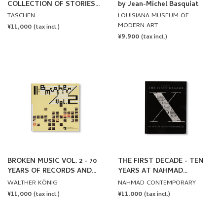
Gourmand
MODERN ART
REGULAR
¥11,000
(tax incl.)
REGULAR
¥9,900
PRICE
(tax incl.)
PRICE
BROKEN MUSIC VOL. 2 - 70
THE FIRST DECADE - TEN
YEARS OF RECORDS AND
YEARS AT NAHMAD
SOUND WORKS BY ARTISTS
CONTEMPORARY
WALTHER KÖNIG
NAHMAD CONTEMPORARY
REGULAR
¥11,000
REGULAR
¥11,000
(tax incl.)
(tax incl.)
PRICE
PRICE