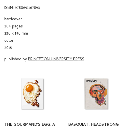
hardcover
304 pages
250 x 190 mm
color
2015
published by
PRINCETON UNIVERSITY PRESS
THE GOURMAND’S EGG. A
BASQUIAT: HEADSTRONG
COLLECTION OF STORIES
by Jean-Michel Basquiat
AND RECIPES by The
TASCHEN
LOUISIANA MUSEUM OF