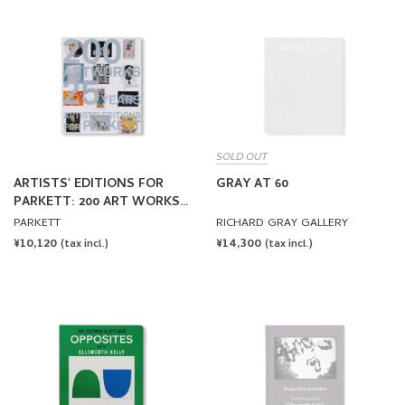
SOLD OUT
ARTISTS' EDITIONS FOR
GRAY AT 60
PARKETT: 200 ART WORKS
25 YEARS
PARKETT
RICHARD GRAY GALLERY
REGULAR
¥10,120
REGULAR
¥14,300
(tax incl.)
(tax incl.)
PRICE
PRICE