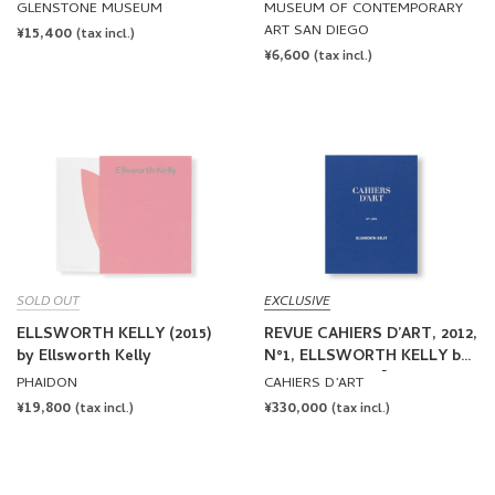
1958-1965 by Ellsworth Kelly
GLENSTONE MUSEUM
MUSEUM OF CONTEMPORARY
ART SAN DIEGO
REGULAR
¥15,400
(tax incl.)
REGULAR
¥6,600
PRICE
(tax incl.)
PRICE
SOLD OUT
EXCLUSIVE
ELLSWORTH KELLY (2015)
REVUE CAHIERS D’ART, 2012,
by Ellsworth Kelly
N°1, ELLSWORTH KELLY by
Ellsworth Kelly [LIMITED
PHAIDON
CAHIERS D’ART
EDITION]
REGULAR
¥19,800
REGULAR
¥330,000
(tax incl.)
(tax incl.)
PRICE
PRICE