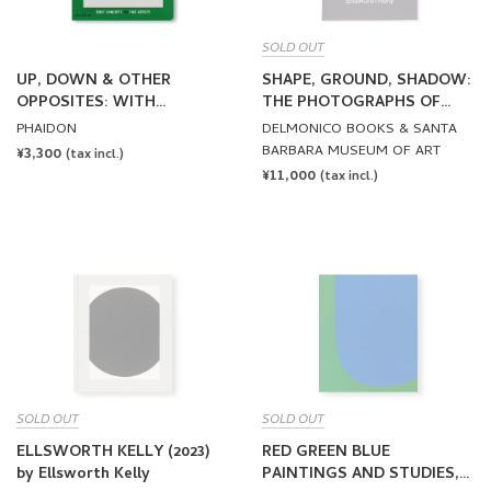
SOLD OUT
UP, DOWN & OTHER
SHAPE, GROUND, SHADOW:
OPPOSITES: WITH
THE PHOTOGRAPHS OF
ELLSWORTH KELLY by
ELLSWORTH KELLY by
PHAIDON
DELMONICO BOOKS & SANTA
Ellsworth Kelly
Ellsworth Kelly
BARBARA MUSEUM OF ART
REGULAR
¥3,300
(tax incl.)
REGULAR
¥11,000
PRICE
(tax incl.)
PRICE
SOLD OUT
SOLD OUT
ELLSWORTH KELLY (2023)
RED GREEN BLUE
by Ellsworth Kelly
PAINTINGS AND STUDIES,