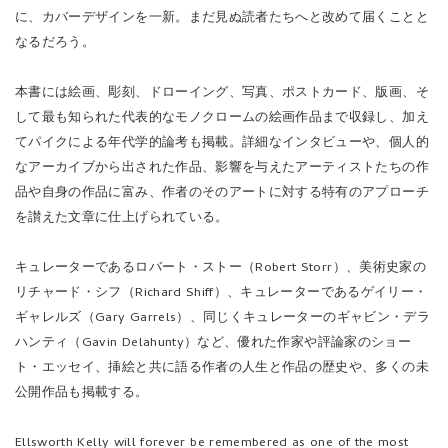
に、カバーデザインを一新。まだ見ぬ読者たちへと改めて届くことと
なるだろう。
本書には絵画、彫刻、ドローイング、写真、ポストカード、版画、そ
して最も知られた代表的なモノクロームの絵画作品まで収録し、加え
てパイクによる年代学的論考も掲載。詳細なインタビューや、個人的
なアーカイブから出された作品、影響を与えたアーティストたちの作
品や自身の作品に富み、作者のそのアートに対する特有のアプローチ
を讃えた文章に仕上げられている。
キュレーターであるロバート・ストー（Robert Storr）、美術史家の
リチャード・シフ（Richard Shiff）、キュレーターであるゲイリー・
ギャレルズ（Gary Garrels）、同じくキュレーターのギャビン・デラ
ハンティ（Gavin Delahunty）など、優れた作家や評論家のショー
ト・エッセイ、挿絵と共に語る作者の人生と作品の歴史や、多くの未
公開作品も掲載する。
Ellsworth Kelly will forever be remembered as one of the most