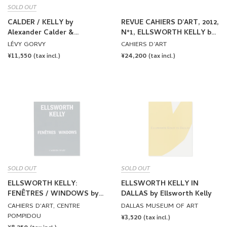
SOLD OUT
CALDER / KELLY by
REVUE CAHIERS D’ART, 2012,
Alexander Calder &
N°1, ELLSWORTH KELLY by
Ellsworth Kelly
Ellsworth Kelly
LÉVY GORVY
CAHIERS D’ART
REGULAR
¥11,550
REGULAR
¥24,200
(tax incl.)
(tax incl.)
PRICE
PRICE
SOLD OUT
SOLD OUT
ELLSWORTH KELLY:
ELLSWORTH KELLY IN
FENÊTRES / WINDOWS by
DALLAS by Ellsworth Kelly
Ellsworth Kelly
CAHIERS D'ART, CENTRE
DALLAS MUSEUM OF ART
POMPIDOU
REGULAR
¥3,520
(tax incl.)