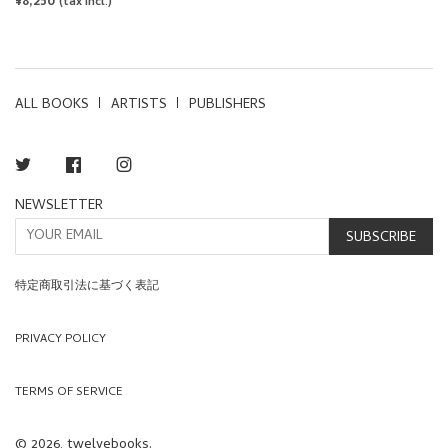
REGULAR
¥8,250
PRICE
(tax incl.)
PRICE
ALL BOOKS
ARTISTS
PUBLISHERS
Twitter
Facebook
Instagram
NEWSLETTER
SUBSCRIBE
特定商取引法に基づく表記
PRIVACY POLICY
TERMS OF SERVICE
© 2026, twelvebooks.