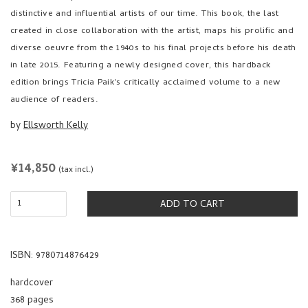
distinctive and influential artists of our time. This book, the last
created in close collaboration with the artist, maps his prolific and
diverse oeuvre from the 1940s to his final projects before his death
in late 2015. Featuring a newly designed cover, this hardback
edition brings Tricia Paik's critically acclaimed volume to a new
audience of readers.
by
Ellsworth Kelly
REGULAR
¥14,850
(tax incl.)
PRICE
ADD TO CART
ISBN: 9780714876429
hardcover
368 pages