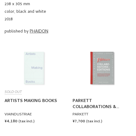
238 x 305 mm
color, black and white
2018
published by
PHAIDON
SOLD OUT
ARTISTS MAKING BOOKS
PARKETT
COLLABORATIONS &
EDITIONS SINCE 1984
VIAINDUSTRIAE
PARKETT
REGULAR
¥4,180
REGULAR
¥7,700
(tax incl.)
(tax incl.)
PRICE
PRICE