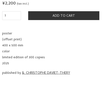
REGULAR
¥2,200
(tax incl.)
PRICE
ADD TO CART
poster
(offset print)
400 x 500 mm
color
limited edition of 300 copies
2025
published by
&: CHRISTOPHE DAVIET-THERY