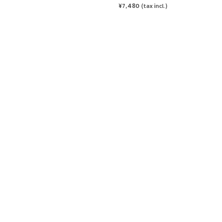
REGULAR
¥7,480
(tax incl.)
PRICE