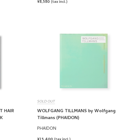
REGULAR
¥8,580
(tax incl.)
PRICE
SOLD OUT
T HAIR
WOLFGANG TILLMANS by Wolfgang
OK
Tillmans (PHAIDON)
PHAIDON
REGULAR
¥15,400
(tax incl.)