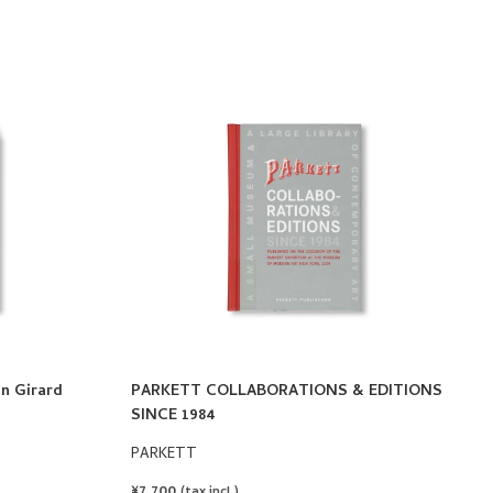
n Girard
PARKETT COLLABORATIONS & EDITIONS
SINCE 1984
PARKETT
REGULAR
¥7,700
(tax incl.)