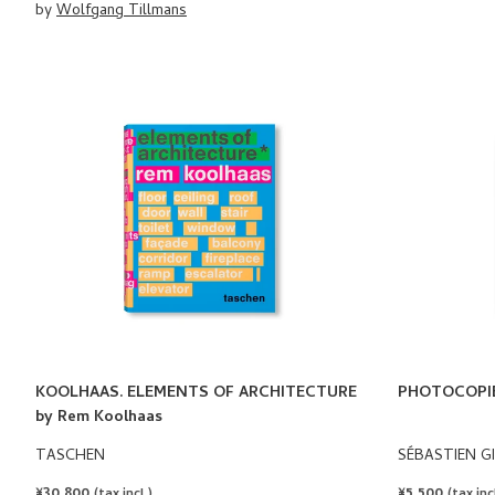
by
Wolfgang Tillmans
KOOLHAAS. ELEMENTS OF ARCHITECTURE
PHOTOCOPIES
by Rem Koolhaas
TASCHEN
SÉBASTIEN G
REGULAR
¥30,800
REGULAR
¥5,500
(tax incl.)
(tax incl