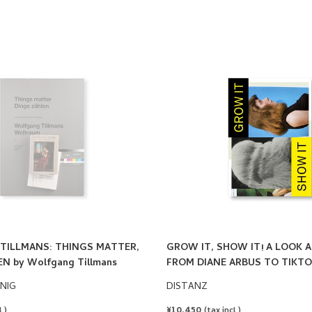
ILLMANS: THINGS MATTER,
GROW IT, SHOW IT! A LOOK A
N by Wolfgang Tillmans
FROM DIANE ARBUS TO TIKT
NIG
DISTANZ
REGULAR
¥10,450
.)
(tax incl.)