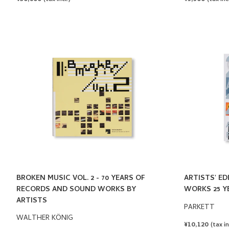
PRICE
PRICE
BROKEN MUSIC VOL. 2 - 70 YEARS OF
ARTISTS' ED
RECORDS AND SOUND WORKS BY
WORKS 25 Y
ARTISTS
PARKETT
WALTHER KÖNIG
REGULAR
¥10,120
(tax in