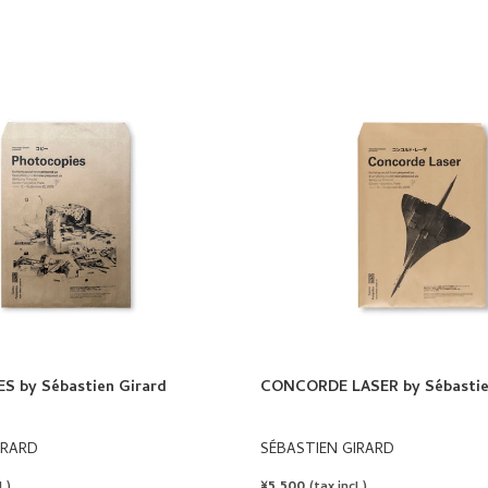
 by Sébastien Girard
CONCORDE LASER by Sébastie
IRARD
SÉBASTIEN GIRARD
REGULAR
¥5,500
.)
(tax incl.)