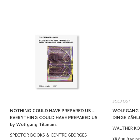
SOLD OUT
NOTHING COULD HAVE PREPARED US –
WOLFGANG T
EVERYTHING COULD HAVE PREPARED US
DINGE ZÄHLE
by Wolfgang Tillmans
WALTHER KÖ
SPECTOR BOOKS & CENTRE GEORGES
REGULAR
¥8,800
(tax incl