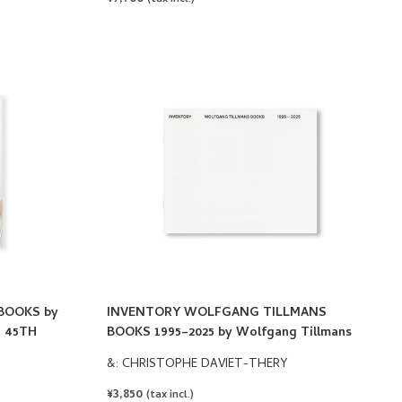
PRICE
BOOKS by
INVENTORY WOLFGANG TILLMANS
/ 45TH
BOOKS 1995–2025 by Wolfgang Tillmans
&: CHRISTOPHE DAVIET-THERY
REGULAR
¥3,850
(tax incl.)