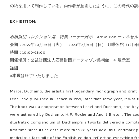
の紙を用いて制作している。両作者が意図したように、この時代の読
EXHIBITION:
石橋財団コレクション選 特集コーナー展示 Art in Box ーマ
会期：2022年10月25日（火） - 2023年2月5日（日） 月曜休館（1月9日を
時間：10:00-18:00
開催場所：公益財団法人石橋財団アーティゾン美術館 4F展示室
詳細
※本展は終了いたしました
Marcel Duchamp, the artist’s first legendary monograph and draft c
Lebel and published in French in 1959; later that same year, it wa
The book was a cooperation between Lebel and Duchamp, and beyon
were authored by Duchamp, H.P. Roché and André Breton. The coup
illustrated compendium of Duchamp’s artworks delivered a complex a
first time since its release more than 60 years ago, this landmark p
meticulous facsimile of the English edition, reflecting everything 