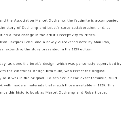
—and the Association Marcel Duchamp, the facsimile is accompanied
the story of Duchamp and Lebel’s close collaboration, and, as
ied a "sea change in the artist’s receptivity to critical
d Jean-Jacques Lebel and a newly discovered note by Man Ray,
 extending the story presented in the 1959 edition.
 day, as does the book’s design, which was personally supervised by
th the curatorial-design firm fluid, who recast the original
 as it was in the original. To achieve a near-exact facsimile, fluid
k with modern materials that match those available in 1959. This
ience this historic book as Marcel Duchamp and Robert Lebel