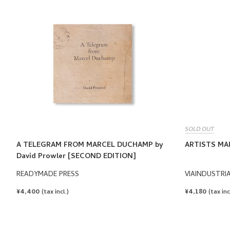
SOLD OUT
A TELEGRAM FROM MARCEL DUCHAMP by
ARTISTS MA
David Prowler [SECOND EDITION]
READYMADE PRESS
VIAINDUSTRI
REGULAR
¥4,400
REGULAR
¥4,180
(tax incl.)
(tax inc
PRICE
PRICE