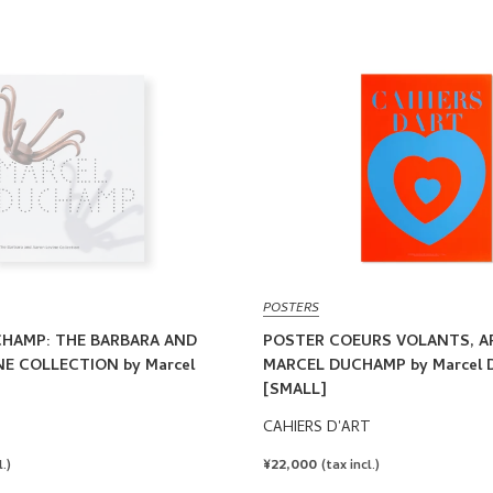
POSTERS
HAMP: THE BARBARA AND
POSTER COEURS VOLANTS, A
E COLLECTION by Marcel
MARCEL DUCHAMP by Marcel 
[SMALL]
CAHIERS D'ART
REGULAR
¥22,000
.)
(tax incl.)
PRICE