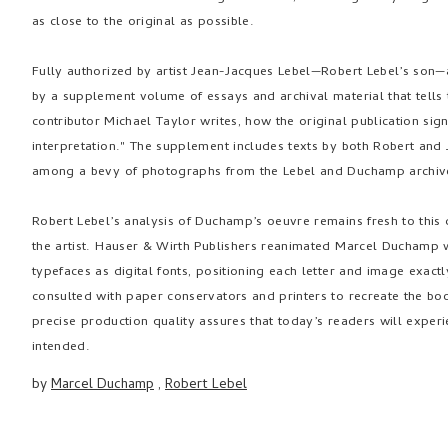
as close to the original as possible.
Fully authorized by artist Jean-Jacques Lebel—Robert Lebel’s son
by a supplement volume of essays and archival material that tells 
contributor Michael Taylor writes, how the original publication signif
interpretation." The supplement includes texts by both Robert an
among a bevy of photographs from the Lebel and Duchamp archives,
Robert Lebel’s analysis of Duchamp’s oeuvre remains fresh to this
the artist. Hauser & Wirth Publishers reanimated Marcel Duchamp wi
typefaces as digital fonts, positioning each letter and image exactly
consulted with paper conservators and printers to recreate the boo
precise production quality assures that today’s readers will exper
intended.
by
Marcel Duchamp
,
Robert Lebel