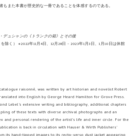
者もまた本書が歴史的な一冊であることを体感するのである。
ルセル・デュシャンの《トランクの箱》とその後
除く） ※2022年11月4日、12月28日 - 2023年1月3日、1月10日は休館
atalogue raisonné, was written by art historian and novelist Robert
s translated into English by George Heard Hamilton for Grove Press.
d Lebel’s extensive writing and bibliography, additional chapters
ling of these texts with diverse archival photographs and an
nd personal rendering of the artist’s life and inner circle. For the
ublication is back in circulation with Hauser & Wirth Publishers’
from its hand-tipped images to its recto-verso dust jacket appearing