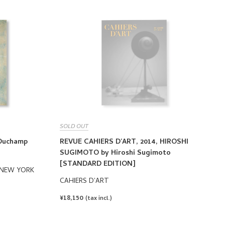
SOLD OUT
Duchamp
REVUE CAHIERS D’ART, 2014, HIROSHI
SUGIMOTO by Hiroshi Sugimoto
[STANDARD EDITION]
 NEW YORK
CAHIERS D'ART
REGULAR
¥18,150
(tax incl.)
PRICE