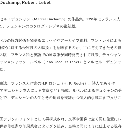
Duchamp, Robert Lebel
デュシャン（Marcel Duchamp）の作品集。1959年にフランス人
行された、デュシャンのカタログ・レゾネの復刻版。
ベルの協力関係を物語るエッセイやアーカイブ資料、マン・レイによる
解釈に対する受容性の大転換」を意味するのか、世に与えてきたその影
ス版、フランス語と英語での通常版が同時発売されて以来、デュシャン
ャック・ルベル（Jean-Jacques Lebel）とマルセル・デュシャ
れた。
ランス人作家のH.P.ロシェ（H. P. Roché）、詩人であり作
、そしてデュシャン本人による文章なども掲載。ルベルによるデュシャンの分
とで、デュシャンの人生とその周辺を複雑かつ個人的な域にまで入りこ
て今回デジタルフォントとして再構成され、文字や画像は全く同じ位置にレ
体の保存修復家や印刷業者とタッグを組み、当時と同じように仕上がる現存