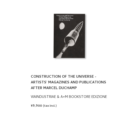
CONSTRUCTION OF THE UNIVERSE -
ARTISTS' MAGAZINES AND PUBLICATIONS
AFTER MARCEL DUCHAMP
VIAINDUSTRIAE & A+M BOOKSTORE EDIZIONE
REGULAR
¥9,900
(tax incl.)
PRICE