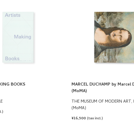
KING BOOKS
MARCEL DUCHAMP by Marcel 
(MoMA)
AE
THE MUSEUM OF MODERN ART,
(MoMA)
l.)
REGULAR
¥16,500
(tax incl.)
PRICE