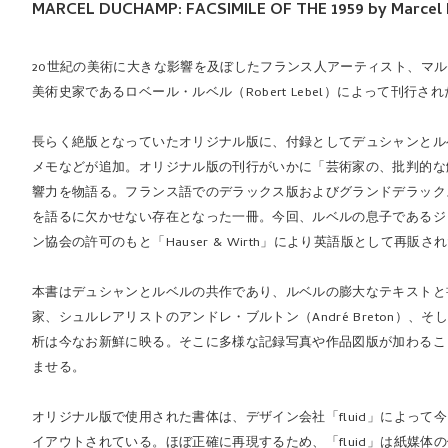
MARCEL DUCHAMP: FACSIMILE OF THE 1959 by Marcel 
20世紀の美術に大きな影響を及ぼしたフランス人アーティスト、マルセル・
美術史家であるロベール・ルベル（Robert Lebel）によって刊
長らく絶版となっていたオリジナル版に、付録としてデュシャンとル
メモなどが追加。オリジナル版の刊行がいかに「芸術家の、批判的な
響力を物語る。フランス語でのデラックス版およびグランドデラック
を語るに欠かせない存在となった一冊。今回、ルベルの息子であるジャン＝ジ
ン協会の許可のもと「Hauser & Wirth」により英語版として再販さ
本書はデュシャンとルベルの共作であり、ルベルの膨大なテキストと書誌、フ
家、シュルレアリストのアンドレ・ブルトン（André Breton）
析は今なお新鮮に映る。そこに多様な記録写真や作品図版が加わるこ
ませる。
オリジナル版で使用された書体は、デザイン会社「fluid」によっ
イアウトされている。ほぼ正確に再現するため、「fluid」は紙媒