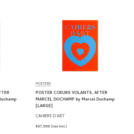
POSTERS
FTER
POSTER COEURS VOLANTS, AFTER
Duchamp
MARCEL DUCHAMP by Marcel Duchamp
[LARGE]
CAHIERS D'ART
REGULAR
¥27,500
(tax incl.)
PRICE