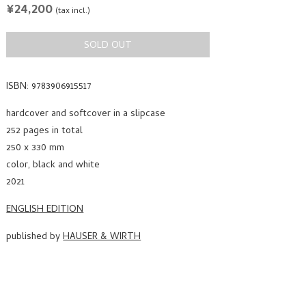
REGULAR
¥24,200
(tax incl.)
PRICE
SOLD OUT
ISBN: 9783906915517
hardcover and softcover in a slipcase
252 pages in total
250 x 330 mm
color, black and white
2021
ENGLISH EDITION
published by
HAUSER & WIRTH