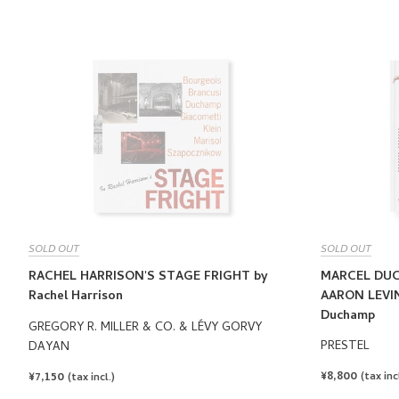
SOLD OUT
SOLD OUT
RACHEL HARRISON'S STAGE FRIGHT by
MARCEL DUC
Rachel Harrison
AARON LEVIN
Duchamp
GREGORY R. MILLER & CO. & LÉVY GORVY
PRESTEL
DAYAN
REGULAR
¥8,800
REGULAR
¥7,150
(tax incl
(tax incl.)
PRICE
PRICE