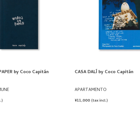
APER by Coco Capitán
CASA DALÍ by Coco Capitán
MUNE
APARTAMENTO
REGULAR
¥11,000
.)
(tax incl.)
PRICE