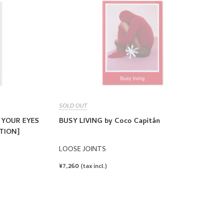
SOLD OUT
E YOUR EYES
BUSY LIVING by Coco Capitán
ITION]
LOOSE JOINTS
REGULAR
¥7,260
(tax incl.)
PRICE