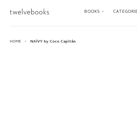
BOOKS
CATEGORI
HOME
›
NAÏVY by Coco Capitán