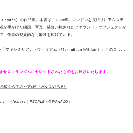
Capitán）の作品集。本書は、2020年にロンドンを皮切りにアムステ
者が手がけた絵画、写真、装飾が施されたファウンド・オブジェクトが
で、作者の視覚的な可能性を広げている。
キシミリアン・ウィリアム（Maximillian William）」とのコラボ
ません。ランダムにセレクトされたものをお届けいたします。
ら生みだす1枚（IMA ONLINE）
ographs」（feature | PEOPLE /渋谷PARCO）