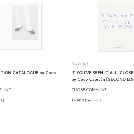
SOLD OUT
BITION CATALOGUE by Coco
IF YOU'VE SEEN IT ALL, CLOS
by Coco Capitán [SECOND ED
SHING
CHOSE COMMUNE
REGULAR
¥6,600
l.)
(tax incl.)
PRICE