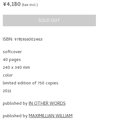
REGULAR
¥4,180
(tax incl.)
PRICE
SOLD OUT
ISBN: 9781916002463
softcover
40 pages
240 x 340 mm
color
limited edition of 750 copies
2021
published by
IN OTHER WORDS
published by
MAXIMILLIAN WILLIAM