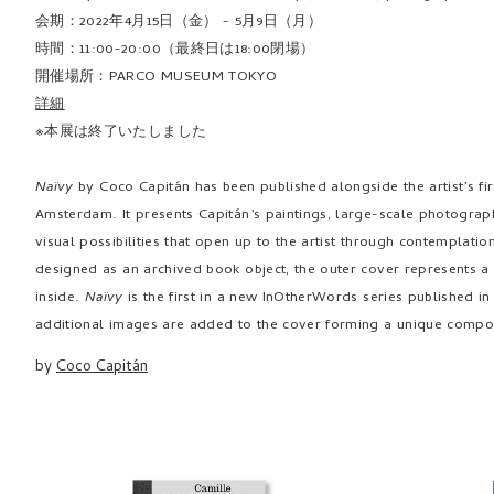
会期：2022年4月15日（金） - 5月9日（月）
時間：11:00-20:00（最終日は18:00閉場）
開催場所：PARCO MUSEUM TOKYO
詳細
※本展は終了いたしました
Naïvy
by Coco Capitán has been published alongside the artist’s fir
Amsterdam. It presents Capitán’s paintings, large-scale photograp
visual possibilities that open up to the artist through contemplatio
designed as an archived book object, the outer cover represents a
inside.
Naïvy
is the first in a new InOtherWords series published in 
additional images are added to the cover forming a unique compon
by
Coco Capitán