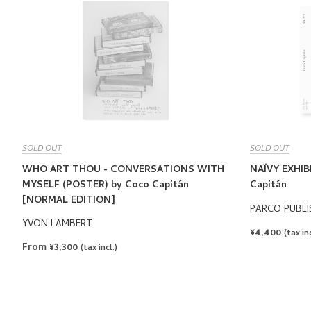
SOLD OUT
SOLD OUT
WHO ART THOU - CONVERSATIONS WITH
NAÏVY EXHI
MYSELF (POSTER) by Coco Capitán
Capitán
[NORMAL EDITION]
PARCO PUBLI
YVON LAMBERT
REGULAR
¥4,400
(tax inc
PRICE
From ¥3,300
(tax incl.)