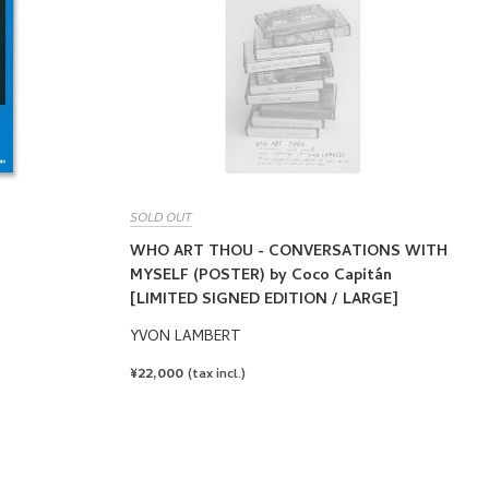
SOLD OUT
WHO ART THOU - CONVERSATIONS WITH
MYSELF (POSTER) by Coco Capitán
[LIMITED SIGNED EDITION / LARGE]
YVON LAMBERT
REGULAR
¥22,000
(tax incl.)
PRICE