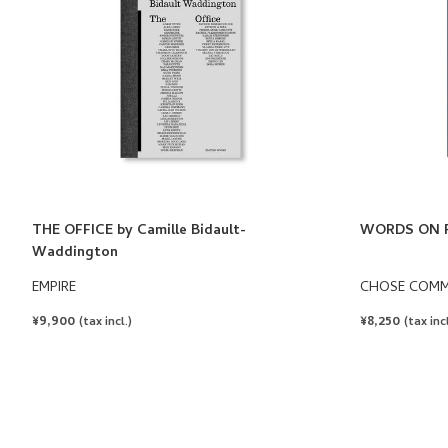
THE OFFICE by Camille Bidault-
WORDS ON P
Waddington
EMPIRE
CHOSE COM
REGULAR
¥9,900
REGULAR
¥8,250
(tax incl.)
(tax incl
PRICE
PRICE