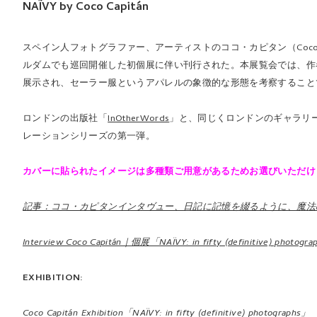
NAÏVY by Coco Capitán
スペイン人フォトグラファー、アーティストのココ・カピタン（Coco 
ルダムでも巡回開催した初個展に伴い刊行された。本展覧会では、作
展示され、セーラー服というアパレルの象徴的な形態を考察すること
ロンドンの出版社「
InOtherWords
」と、同じくロンドンのギャラリー「マ
レーションシリーズの第一弾。
カバーに貼られたイメージは多種類ご用意があるためお選びいただけ
記事：ココ・カピタンインタヴュー、日記に記憶を綴るように、魔法の箱か
Interview Coco Capitán｜個展「NAÏVY: in fifty (definitive) phot
EXHIBITION:
Coco Capitán Exhibition「NAÏVY: in fifty (definitive) photographs」