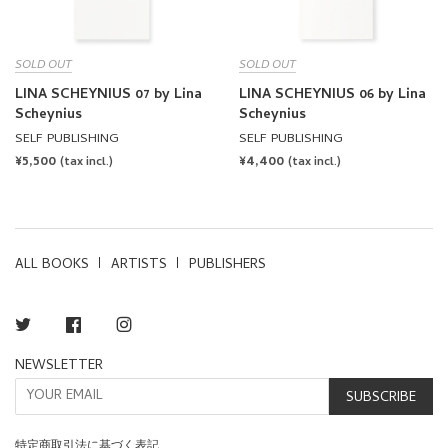
SOLD OUT
SOLD OUT
LINA SCHEYNIUS 07 by Lina
LINA SCHEYNIUS 06 by Lina
Scheynius
Scheynius
SELF PUBLISHING
SELF PUBLISHING
REGULAR
¥5,500
REGULAR
¥4,400
(tax incl.)
(tax incl.)
PRICE
PRICE
ALL BOOKS
ARTISTS
PUBLISHERS
Twitter
Facebook
Instagram
NEWSLETTER
SUBSCRIBE
特定商取引法に基づく表記