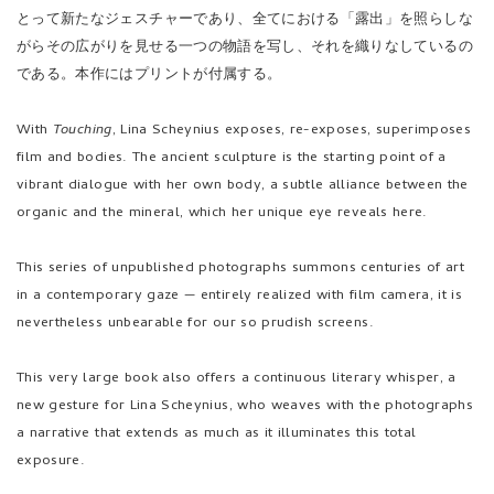
とって新たなジェスチャーであり、全てにおける「露出」を照らしな
がらその広がりを見せる一つの物語を写し、それを織りなしているの
である。
本作にはプリントが付属する。
With
Touching
, Lina Scheynius exposes, re-exposes, superimposes
film and bodies. The ancient sculpture is the starting point of a
vibrant dialogue with her own body, a subtle alliance between the
organic and the mineral, which her unique eye reveals here.
This series of unpublished photographs summons centuries of art
in a contemporary gaze — entirely realized with film camera, it is
nevertheless unbearable for our so prudish screens.
This very large book also offers a continuous literary whisper, a
new gesture for Lina Scheynius, who weaves with the photographs
a narrative that extends as much as it illuminates this total
exposure.