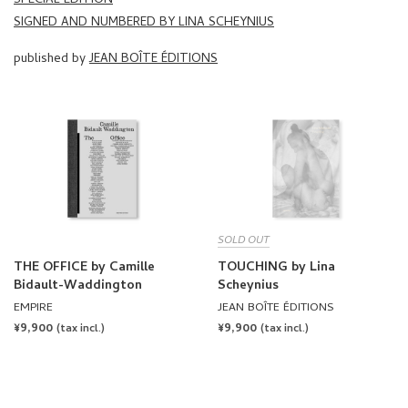
SPECIAL EDITION
SIGNED AND NUMBERED BY LINA SCHEYNIUS
published by
JEAN BOÎTE ÉDITIONS
SOLD OUT
THE OFFICE by Camille
TOUCHING by Lina
Bidault-Waddington
Scheynius
EMPIRE
JEAN BOÎTE ÉDITIONS
REGULAR
¥9,900
REGULAR
¥9,900
(tax incl.)
(tax incl.)
PRICE
PRICE