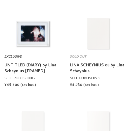
EXCLUSIVE
SOLD OUT
UNTITLED (DIARY) by Lina
LINA SCHEYNIUS 08 by Lina
Scheynius [FRAMED]
Scheynius
SELF PUBLISHING
SELF PUBLISHING
REGULAR
¥49,500
REGULAR
¥4,730
(tax incl.)
(tax incl.)
PRICE
PRICE