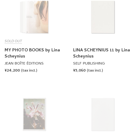
SOLD OUT
MY PHOTO BOOKS by Lina
LINA SCHEYNIUS 11 by Lina
Scheynius
Scheynius
JEAN BOÎTE ÉDITIONS
SELF PUBLISHING
REGULAR
¥24,200
REGULAR
¥5,060
(tax incl.)
(tax incl.)
PRICE
PRICE