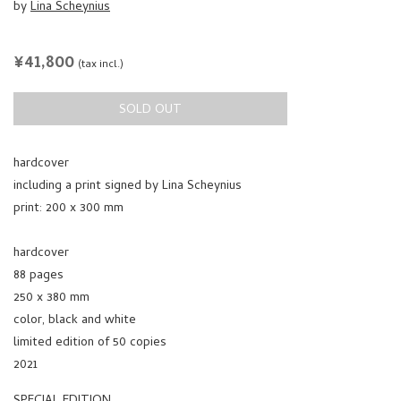
by
Lina Scheynius
REGULAR
¥41,800
(tax incl.)
PRICE
SOLD OUT
hardcover
including a print signed by Lina Scheynius
print: 200 x 300 mm
hardcover
88 pages
250 x 380 mm
color, black and white
limited edition of 50 copies
2021