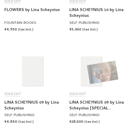
SOLD OUT
SOLD OUT
FLOWERS by Lina Scheynius
LINA SCHEYNIUS 10 by Lina
Scheynius
FOUNTAIN BOOKS
SELF PUBLISHING
REGULAR
¥4,950
REGULAR
¥5,060
(tax incl.)
(tax incl.)
PRICE
PRICE
SOLD OUT
SOLD OUT
LINA SCHEYNIUS 09 by Lina
LINA SCHEYNIUS 09 by Lina
Scheynius
Scheynius [SPECIAL
EDITION]
SELF PUBLISHING
SELF PUBLISHING
REGULAR
¥4,840
REGULAR
¥28,600
(tax incl.)
(tax incl.)
PRICE
PRICE