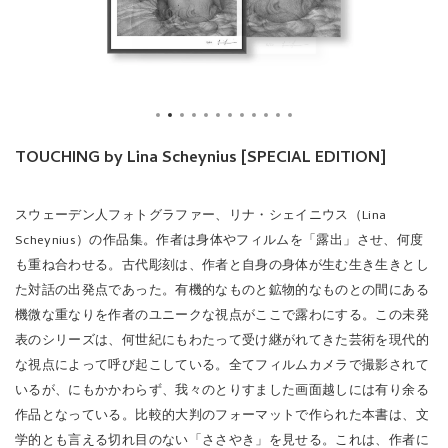
TOUCHING by Lina Scheynius [SPECIAL EDITION]
スウェーデン人フォトグラファー、リナ・シェイニウス（Lina
Scheynius）の作品集。作者は身体やフィルムを「露出」させ、何度
も重ね合わせる。古代彫刻は、作者と自身の身体が生む生き生きとし
た対話の出発点であった。有機的なものと鉱物的なものとの間にある
機微な重なりを作者のユニークな視点がここで露わにする。この未発
表のシリーズは、何世紀にもわたって受け継がれてきた芸術を
現代的
な視点によって呼び起こしている。全てフィルムカメラで撮影されて
いるが、にもかかわらず、我々のとりすました画面越しには有り余る
作品となっている。比較的大判のフォーマットで作られた本書は、文
学的とも言える切れ目のない「ささやき」を見せる。これは、作者に