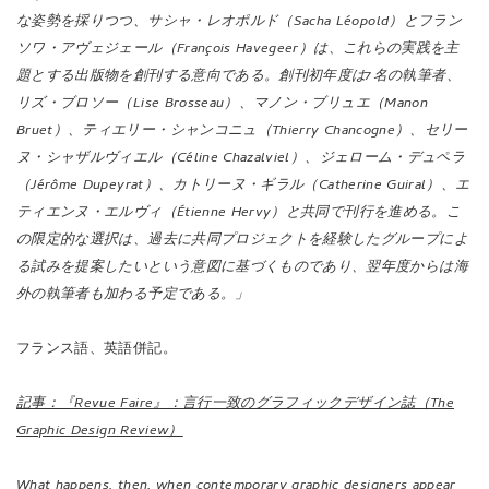
な姿勢を採りつつ、サシャ・レオポルド（Sacha Léopold）とフラン
ソワ・アヴェジェール（François Havegeer）は、これらの実践を主
題とする出版物を創刊する意向である。創刊初年度は7名の執筆者、
リズ・ブロソー（Lise Brosseau）、マノン・ブリュエ（Manon
Bruet）、ティエリー・シャンコニュ（Thierry Chancogne）、セリー
ヌ・シャザルヴィエル（Céline Chazalviel）、ジェローム・デュペラ
（Jérôme Dupeyrat）、カトリーヌ・ギラル（Catherine Guiral）、エ
ティエンヌ・エルヴィ（Étienne Hervy）と共同で刊行を進める。こ
の限定的な選択は、過去に共同プロジェクトを経験したグループによ
る試みを提案したいという意図に基づくものであり、翌年度からは海
外の執筆者も加わる予定である。」
フランス語、英語併記。
記事：『Revue Faire』：言行一致のグラフィックデザイン誌（The
Graphic Design Review）
What happens, then, when contemporary graphic designers appear