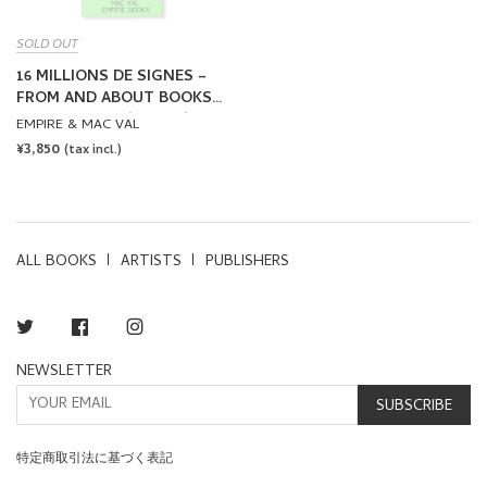
SOLD OUT
16 MILLIONS DE SIGNES –
FROM AND ABOUT BOOKS
by Alexandra Midal, Thierry
EMPIRE & MAC VAL
Chancogne
REGULAR
¥3,850
(tax incl.)
PRICE
ALL BOOKS
ARTISTS
PUBLISHERS
Twitter
Facebook
Instagram
NEWSLETTER
SUBSCRIBE
特定商取引法に基づく表記