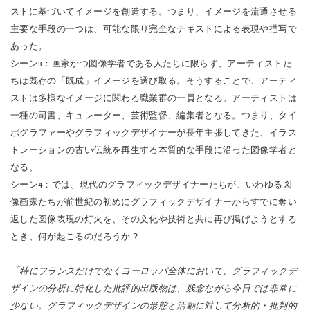
ストに基づいてイメージを創造する。つまり、イメージを流通させる
主要な手段の一つは、可能な限り完全なテキストによる表現や描写で
あった。
シーン3：画家かつ図像学者である人たちに限らず、アーティストた
ちは既存の「既成」イメージを選び取る。そうすることで、アーティ
ストは多様なイメージに関わる職業群の一員となる。アーティストは
一種の司書、キュレーター、芸術監督、編集者となる。つまり、タイ
ポグラファーやグラフィックデザイナーが長年主張してきた、イラス
トレーションの古い伝統を再生する本質的な手段に沿った図像学者と
なる。
シーン4：では、現代のグラフィックデザイナーたちが、いわゆる図
像画家たちが前世紀の初めにグラフィックデザイナーからすでに奪い
返した図像表現の灯火を、その文化や技術と共に再び掲げようとする
とき、何が起こるのだろうか？
「特にフランスだけでなくヨーロッパ全体において、グラフィックデ
ザインの分析に特化した批評的出版物は、残念ながら今日では非常に
少ない。グラフィックデザインの形態と活動に対して分析的・批判的