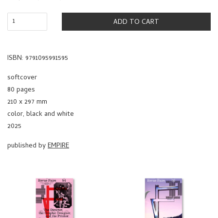
PRICE
ADD TO CART
ISBN: 9791095991595
softcover
80 pages
210 x 297 mm
color, black and white
2025
published by
EMPIRE