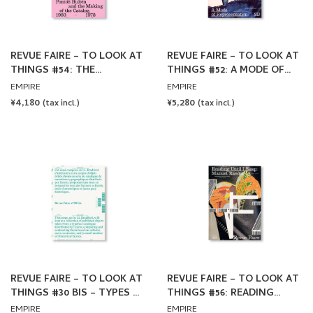
REVUE FAIRE – TO LOOK AT
REVUE FAIRE – TO LOOK AT
THINGS #54: THE
THINGS #52: A MODE OF
DIRECTOR, THE GRAPHIC
REPRESENTATION: 3D.
EMPIRE
EMPIRE
DESIGNER, AND THE
AUTHOR: MANON BRUET +
REGULAR
¥4,180
REGULAR
¥5,280
(tax incl.)
(tax incl.)
PRINTER: PONTUS HULTÉN
ILLUSTRATIONS BY
PRICE
PRICE
AND THE MAKING OF THE
HARRIET DAVEY
CATALOG, 1960-1973
REVUE FAIRE – TO LOOK AT
REVUE FAIRE – TO LOOK AT
THINGS #30 BIS – TYPES OF
THINGS #56: READING
TYPES: THE TYPOGRAPHIC
UNTIL I SLEEP: MANUEL
EMPIRE
EMPIRE