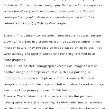
to take up the torch of an iconography that so-called iconographer-
artists had already reclaimed—since the beginning of the last
century—from graphic designers themselves, along with their
culture and skills?
(by Thierry Chancogne).
Scene 1: The painter-iconographer "
describes any subject through
drawing.
" Working in a studio or, from direct observation, in the
midst of nature, they produce an image based on an object. They
were already engaged in what Erwin Panofsky referred to as
iconographies.
Scene 2: The painter-iconographer creates an image based on
another image or metaphorical text, such as a painting, a
photograph, or even an ekphrasis. In other words, the most
complete possible textual representation or depiction of an image
was one of the primary means of distributing it.
Scene 3: The artist—and no longer exclusively the painter-
iconographer—selects an existing, "ready-made" image. In doing
so, the artist becomes part of the body of professions linked to the