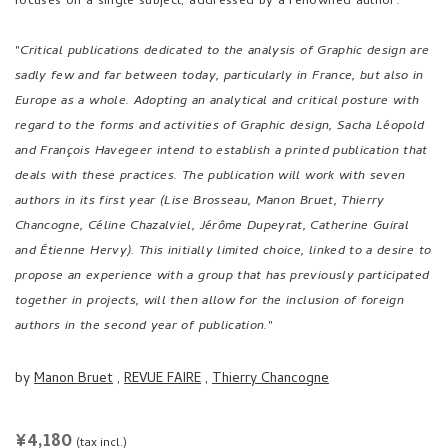
focuses on a single subject, addressed by a renowned author.
"
Critical publications dedicated to the analysis of Graphic design are
sadly few and far between today, particularly in France, but also in
Europe as a whole. Adopting an analytical and critical posture with
regard to the forms and activities of Graphic design, Sacha Léopold
and François Havegeer intend to establish a printed publication that
deals with these practices. The publication will work with seven
authors in its first year (Lise Brosseau, Manon Bruet, Thierry
Chancogne, Céline Chazalviel, Jérôme Dupeyrat, Catherine Guiral
and Étienne Hervy). This initially limited choice, linked to a desire to
propose an experience with a group that has previously participated
together in projects, will then allow for the inclusion of foreign
authors in the second year of publication.
"
by
Manon Bruet
,
REVUE FAIRE
,
Thierry Chancogne
REGULAR
¥4,180
(tax incl.)