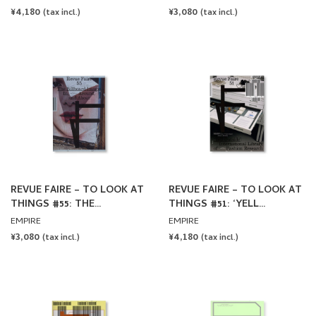
SPECIMEN BY LINETO
RAEDER
REGULAR
¥4,180
REGULAR
¥3,080
(tax incl.)
(tax incl.)
PRICE
PRICE
REVUE FAIRE – TO LOOK AT
REVUE FAIRE – TO LOOK AT
THINGS #55: THE
THINGS #51: ‘YELL
BILLBOARD IMAGE: IN,
OUTSIDE’: INTERNATIONAL
EMPIRE
EMPIRE
AROUND AND ABOUT.
LIBRARY OF FASHION
REGULAR
¥3,080
REGULAR
¥4,180
(tax incl.)
(tax incl.)
AUTHOR: RICA CERBARANO
RESEARCH
PRICE
PRICE