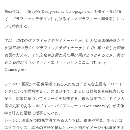
第53号は、『
Graphic Designers as Iconographers
』をタイトルに掲
げ、グラフィックデザインにおけるイコノグラフィー（図像学）につ
いて特集する。
では、現代のグラフィックデザイナーたちが、いわゆる図像画家たち
が前世紀の初めにグラフィックデザイナーからすでに奪い返した図像
表現の灯火を、その文化や技術と共に再び掲げようとするとき、何が
起こるのだろうか？
ーティエリー・シャンコニュ（Thierry
Chancogne）
シーン1：画家かつ図像学者である人たちは「どんな主題もドローイ
ングによって描写する」。スタジオで、あるいは自然を直接観察しな
がら、対象に基づいてイメージを制作する。彼らはすでに、ドイツ人
美術史家であるエルヴィン・パノフスキー（Erwin Panofsky）が図像
学と呼んだ活動に従事していた。
シーン2：画家かつ図像学者である人たちは、絵画や写真、あるいは
エクフラシス、絵画の言語的描写といった別のイメージや比喩的テキ