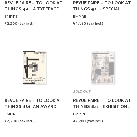
REVUE FAIRE – TO LOOK AT
REVUE FAIRE – TO LOOK AT
THINGS #43: A TYPEFACE:
THINGS #38 - SPECIAL
“TYPOGRAPHIC WRITING”
ISSUE: A DEBATE: JAN VAN
EMPIRE
EMPIRE
TOORN, WIM CROUWEL
REGULAR
¥2,200
REGULAR
¥4,180
(tax incl.)
(tax incl.)
PRICE
PRICE
SOLD OUT
REVUE FAIRE – TO LOOK AT
REVUE FAIRE – TO LOOK AT
THINGS #34: AN AWARD:
THINGS #25 - EXHIBITION
WHAT IS A MOST
VIEWS?: JONATHAN MONK
EMPIRE
EMPIRE
BEAUTIFUL BOOK?
REGULAR
¥2,200
REGULAR
¥2,200
(tax incl.)
(tax incl.)
PRICE
PRICE