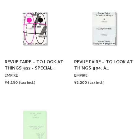
REVUE FAIRE – TO LOOK AT
REVUE FAIRE – TO LOOK AT
THINGS #22 - SPECIAL
THINGS #04: A
ISSUE: ARTISTS POSTERS
COMMUNICATION:
EMPIRE
EMPIRE
INVITATION CARDS BY THE
REGULAR
¥4,180
REGULAR
¥2,200
(tax incl.)
(tax incl.)
ARTIST STANLEY BROUWN
PRICE
PRICE