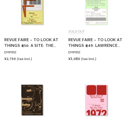
SOLD OUT
REVUE FAIRE – TO LOOK AT
REVUE FAIRE – TO LOOK AT
THINGS #50: A SITE: THE
THINGS #49: LAWRENCE
PALACE OF TYPOGRAPHIC
WEINER: WE ARE SHIPS AT
EMPIRE
EMPIRE
MASONRY
SEA, NOT DUCKS ON A
REGULAR
¥2,750
REGULAR
¥3,080
(tax incl.)
(tax incl.)
POND
PRICE
PRICE