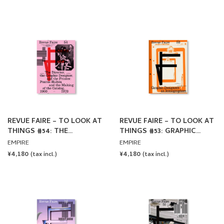
AUTHOR: RICA CERBARANO
PRICE
PRICE
REVUE FAIRE – TO LOOK AT
REVUE FAIRE – TO LOOK AT
THINGS #54: THE
THINGS #53: GRAPHIC
DIRECTOR, THE GRAPHIC
DESIGNERS AS
EMPIRE
EMPIRE
DESIGNER, AND THE
ICONOGRAPHERS
REGULAR
¥4,180
REGULAR
¥4,180
(tax incl.)
(tax incl.)
PRINTER: PONTUS HULTÉN
PRICE
PRICE
AND THE MAKING OF THE
CATALOG, 1960-1973