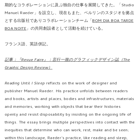
期的なコラボレーションに及ぶ独自の仕事を展開してきた。「Studio
Manuel Raeder」を設立し、現在もまた、ベルリンのスタジオを拠点
とする出版社でありコラボレーションチーム「
BOM DIA BOA TARDE
BOA NOITE
」の共同創設者として活動を続けている。
フランス語、英語併記。
記事：『Revue Faire』：言行一致のグラフィックデザイン誌（The
Graphic Design Review）
Reading Until I Sleep
reflects on the work of designer and
publisher Manuel Raeder. His practice unfolds between readers
and books, artists and places, bodies and infrastructures, materials
and memories, working with objects that bear their histories
openly and resist disposability by insisting on the ongoing life of
things. The essay brings multiple perspectives into contact with the
inequities that determine who can work, rest, make and be seen;
within this landscape, Raeder’s practice, like reading and sleep,