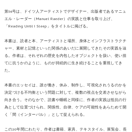
第56号は、ドイツ人アーティストでデザイナー、出版者であるマニュ
エル・レーダー（Manuel Raeder）の実践と仕事を取り上げ、
「Reading Until I Sleep」をタイトルに掲げる。
本書は、読者と本、アーティストと場所、身体とインフラストラクチ
ャー、素材と記憶といった関係のあいだに展開してきたその実践を辿
る。作者は、それぞれの歴史を内包したオブジェクトを扱い、使い捨
てに抗うかのように、ものが持続的に生き続けることを重視してき
た。
本書のエッセイは、誰が働き、休み、制作し、可視化されうるのかを
決定づける不均衡という問題に対して、複数の視点を交差させながら
向き合う。そのなかで、読書や睡眠と同様に、作者の実践は抵抗の行
為として位置づけられ、関係性、自律、ケアの可能性をあらためて開
く「間（インターバル）」として捉えられる。
この20年間にわたり、作者は書籍、家具、テキスタイル、展覧会、長