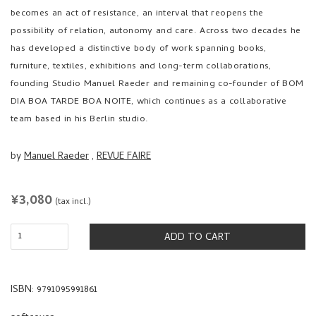
becomes an act of resistance, an interval that reopens the
possibility of relation, autonomy and care. Across two decades he
has developed a distinctive body of work spanning books,
furniture, textiles, exhibitions and long-term collaborations,
founding Studio Manuel Raeder and remaining co-founder of BOM
DIA BOA TARDE BOA NOITE, which continues as a collaborative
team based in his Berlin studio.
by
Manuel Raeder
,
REVUE FAIRE
REGULAR
¥3,080
(tax incl.)
PRICE
ADD TO CART
ISBN: 9791095991861