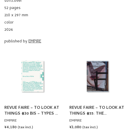
softcover
52 pages
210 x 297 mm
color
2026
published by
EMPIRE
REVUE FAIRE – TO LOOK AT
REVUE FAIRE – TO LOOK AT
THINGS #30 BIS – TYPES OF
THINGS #55: THE
TYPES: THE TYPOGRAPHIC
BILLBOARD IMAGE: IN,
EMPIRE
EMPIRE
SPECIMEN BY LINETO
AROUND AND ABOUT.
REGULAR
¥4,180
REGULAR
¥3,080
(tax incl.)
(tax incl.)