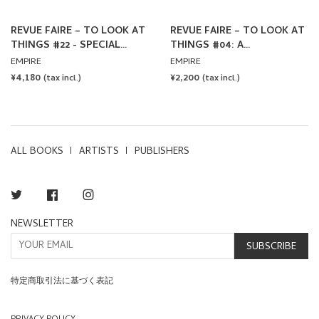
REVUE FAIRE – TO LOOK AT
REVUE FAIRE – TO LOOK AT
THINGS #22 - SPECIAL
THINGS #04: A
ISSUE: ARTISTS POSTERS
COMMUNICATION:
EMPIRE
EMPIRE
INVITATION CARDS BY THE
REGULAR
¥4,180
REGULAR
¥2,200
(tax incl.)
(tax incl.)
ARTIST STANLEY BROUWN
PRICE
PRICE
ALL BOOKS
ARTISTS
PUBLISHERS
Twitter
Facebook
Instagram
NEWSLETTER
SUBSCRIBE
特定商取引法に基づく表記