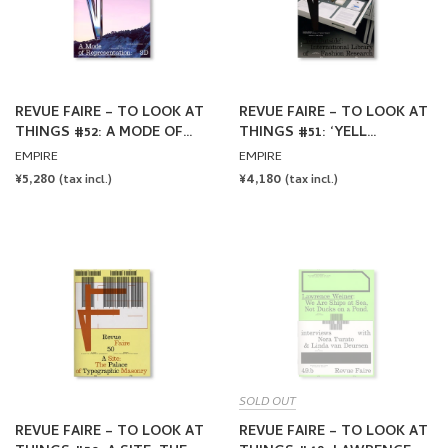
REVUE FAIRE – TO LOOK AT
REVUE FAIRE – TO LOOK AT
THINGS #52: A MODE OF
THINGS #51: ‘YELL
REPRESENTATION: 3D.
OUTSIDE’: INTERNATIONAL
EMPIRE
EMPIRE
AUTHOR: MANON BRUET +
LIBRARY OF FASHION
REGULAR
¥5,280
REGULAR
¥4,180
(tax incl.)
(tax incl.)
ILLUSTRATIONS BY
RESEARCH
PRICE
PRICE
HARRIET DAVEY
SOLD OUT
REVUE FAIRE – TO LOOK AT
REVUE FAIRE – TO LOOK AT