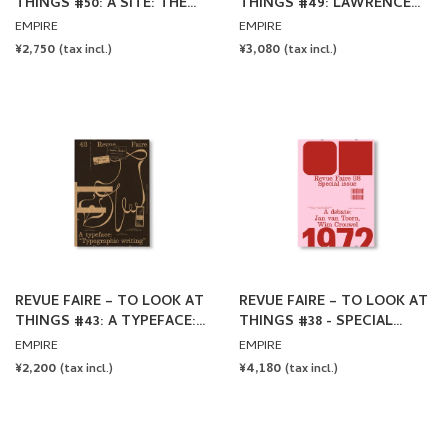
THINGS #50: A SITE: THE
THINGS #49: LAWRENCE
PALACE OF TYPOGRAPHIC
WEINER: WE ARE SHIPS AT
EMPIRE
EMPIRE
MASONRY
SEA, NOT DUCKS ON A
REGULAR
¥2,750
REGULAR
¥3,080
(tax incl.)
(tax incl.)
POND
PRICE
PRICE
REVUE FAIRE – TO LOOK AT
REVUE FAIRE – TO LOOK AT
THINGS #43: A TYPEFACE:
THINGS #38 - SPECIAL
“TYPOGRAPHIC WRITING”
ISSUE: A DEBATE: JAN VAN
EMPIRE
EMPIRE
TOORN, WIM CROUWEL
REGULAR
¥2,200
REGULAR
¥4,180
(tax incl.)
(tax incl.)
PRICE
PRICE