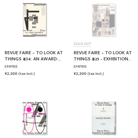
SOLD OUT
REVUE FAIRE – TO LOOK AT
REVUE FAIRE – TO LOOK AT
THINGS #34: AN AWARD:
THINGS #25 - EXHIBITION
WHAT IS A MOST
VIEWS?: JONATHAN MONK
EMPIRE
EMPIRE
BEAUTIFUL BOOK?
REGULAR
¥2,200
REGULAR
¥2,200
(tax incl.)
(tax incl.)
PRICE
PRICE