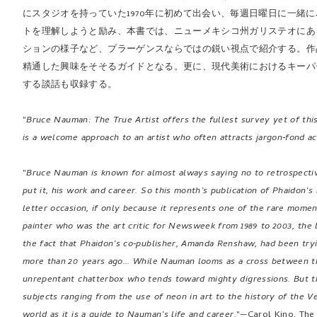
にスタジオを持っていた1970年に初めて出会い、毎週日曜日に一緒
トを理解しようと励み、本書では、ニューメキシコ州ガリステオにあ
ションの様子など、プラーゲンスならではの鋭い視点で紹介する。作
精通した興味をそそるガイドとなる。更に、現代美術におけるキーパ
する談話も収録する。
"
Bruce Nauman: The True Artist offers the fullest survey yet of this 
is a welcome approach to an artist who often attracts jargon‐fond a
"
Bruce Nauman is known for almost always saying no to retrospectives
put it, his work and career. So this month’s publication of Phaidon’s
letter occasion, if only because it represents one of the rare mom
painter who was the art critic for Newsweek from 1989 to 2003, the 
the fact that Phaidon’s co‐publisher, Amanda Renshaw, had been try
more than 20 years ago... While Nauman looms as a cross between t
unrepentant chatterbox who tends toward mighty digressions. But tha
subjects ranging from the use of neon in art to the history of the Ve
world as it is a guide to Nauman’s life and career.
"—Carol Kino, The