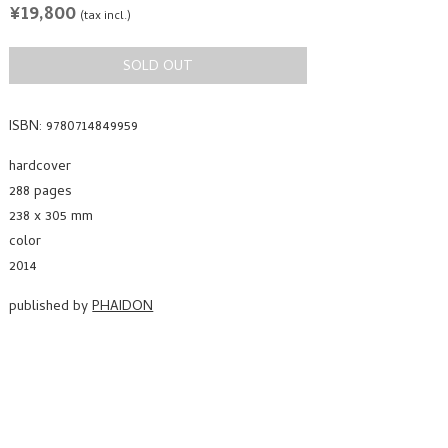
REGULAR
¥19,800
(tax incl.)
PRICE
SOLD OUT
ISBN: 9780714849959
hardcover
288 pages
238 x 305 mm
color
2014
published by
PHAIDON