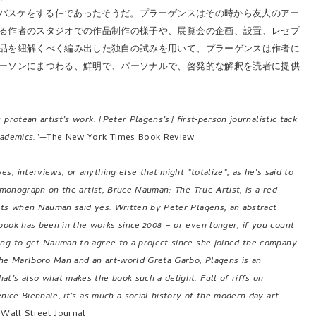
にバスケをする仲であったそうだ。プラーゲンスはその時から友人のアー
る作者のスタジオでの作品制作の様子や、展覧会の企画、設置、レセプ
品を紐解くべく編み出した独自の試みを用いて、プラーゲンスは作者に
ーソンにまつわる、鮮明で、パーソナルで、啓発的な解釈を読者に提供
protean artist’s work. [Peter Plagens’s] first‐person journalistic tack
cademics.
"—The New York Times Book Review
, interviews, or anything else that might "totalize", as he’s said to
 monograph on the artist, Bruce Nauman: The True Artist, is a red‐
ents when Nauman said yes. Written by Peter Plagens, an abstract
book has been in the works since 2008 – or even longer, if you count
ing to get Nauman to agree to a project since she joined the company
he Marlboro Man and an art‐world Greta Garbo, Plagens is an
t’s also what makes the book such a delight. Full of riffs on
nice Biennale, it’s as much a social history of the modern‐day art
 Wall Street Journal