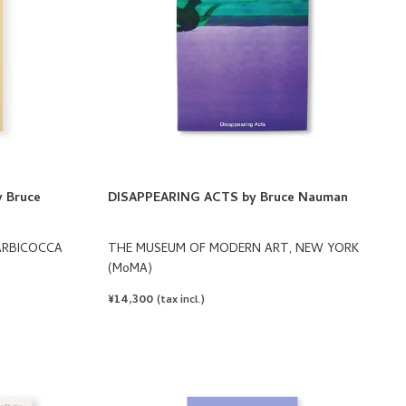
 Bruce
DISAPPEARING ACTS by Bruce Nauman
GARBICOCCA
THE MUSEUM OF MODERN ART, NEW YORK
(MoMA)
REGULAR
¥14,300
(tax incl.)
PRICE