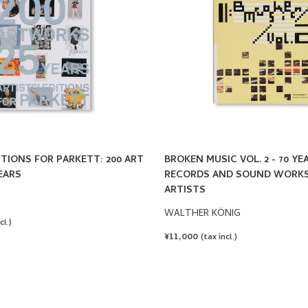
ITIONS FOR PARKETT: 200 ART
BROKEN MUSIC VOL. 2 - 70 YE
EARS
RECORDS AND SOUND WORKS
ARTISTS
WALTHER KÖNIG
cl.)
REGULAR
¥11,000
(tax incl.)
PRICE