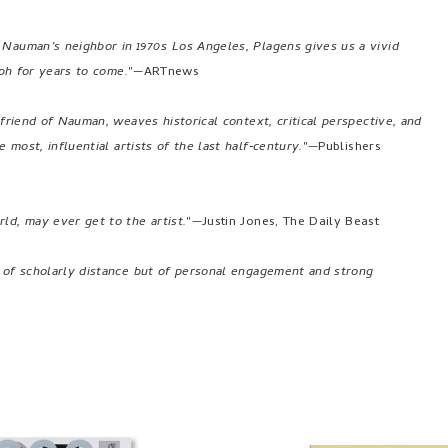
 Nauman’s neighbor in 1970s Los Angeles, Plagens gives us a vivid
aph for years to come.
"—ARTnews
friend of Nauman, weaves historical context, critical perspective, and
 most, influential artists of the last half‐century.
"—Publishers
ld, may ever get to the artist.
"—Justin Jones, The Daily Beast
e of scholarly distance but of personal engagement and strong