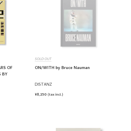
SOLD OUT
ARS OF
ON/WITH by Bruce Nauman
 BY
DISTANZ
REGULAR
¥8,250
(tax incl.)
PRICE