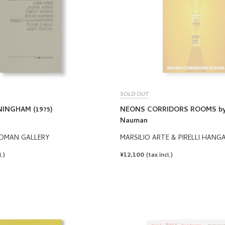
SOLD OUT
INGHAM (1975)
NEONS CORRIDORS ROOMS by
Nauman
DMAN GALLERY
MARSILIO ARTE & PIRELLI HAN
REGULAR
¥12,100
.)
(tax incl.)
PRICE