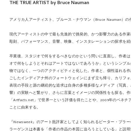
THE TRUE ARTIST by Bruce Nauman
アメリカ人アーティスト、ブルース・ナウマン（Bruce Nauman
現代アーティストの中で最も先進的で挑発的、かつ影響力のある作家
彫刻、パフォーマンス、音響、映像、インスタレーションの探求を続
卒業後、スタジオで何をするべきなのかという問いに直面し、作者は
オで何をしようとそれはアートではないであろうか」というシンプル
物ではなく、一つのアクティビティと化した。作者と、個性溢れる作
ごしたインディアナ州のフォートウェインにまず立ち帰り、カリフォ
表現の手段と源の継続的な追求は自身の多種多様なメディア（写真、
響）の実験へと繋がり、さらに言葉とイメージの関係性をも探る。作者
「Artfacts.net」で世界一という評価を得たことや、2009年
ことに由来する。
『
Newsweek
』のアート批評家としてよく知られるピーター・プラーゲンス
ラーゲンスは本書を「作者の作品の本質に迫ろうとしている」と説明