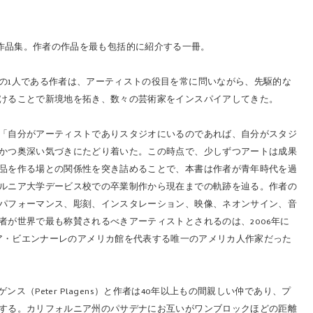
）の作品集。作者の作品を最も包括的に紹介する一冊。
の1人である作者は、アーティストの役目を常に問いながら、先駆的な
けることで新境地を拓き、数々の芸術家をインスパイアしてきた。
「自分がアーティストでありスタジオにいるのであれば、自分がスタジ
かつ奥深い気づきにたどり着いた。この時点で、少しずつアートは成果
品を作る場との関係性を突き詰めることで、本書は作者が青年時代を過
ルニア大学デービス校での卒業制作から現在までの軌跡を辿る。作者の
パフォーマンス、彫刻、インスタレーション、映像、ネオンサイン、音
が世界で最も称賛されるべきアーティストとされるのは、2006年に
のベネチア・ビエンナーレのアメリカ館を代表する唯一のアメリカ人作家だった
（Peter Plagens）と作者は40年以上もの間親しい仲であり、プ
する。カリフォルニア州のパサデナにお互いがワンブロックほどの距離