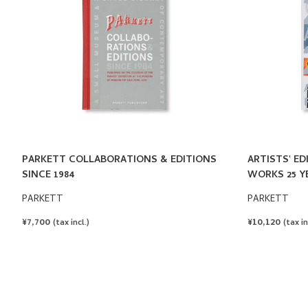
PARKETT COLLABORATIONS & EDITIONS
ARTISTS' ED
SINCE 1984
WORKS 25 Y
PARKETT
PARKETT
REGULAR
¥7,700
REGULAR
¥10,120
(tax incl.)
(tax in
PRICE
PRICE