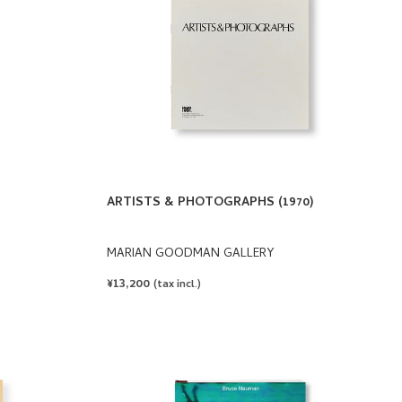
ARTISTS & PHOTOGRAPHS (1970)
MARIAN GOODMAN GALLERY
REGULAR
¥13,200
(tax incl.)
PRICE