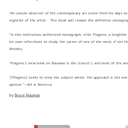
"
An astute observer of the contemporary art scene from his days as
vignette of the artist... This book will remain the definitive monogr
"
In this meticulous authorized monograph, critic Plagens, a longtime 
his own reflections to study the career of one of the most, if not the
Weekly
"
Plagens’s new book on Nauman is the closest I, and most of the wor
"
[Plagens] seeks to view the subject whole. His approach is not on
opinion.
"—Art in America
by
Bruce Nauman