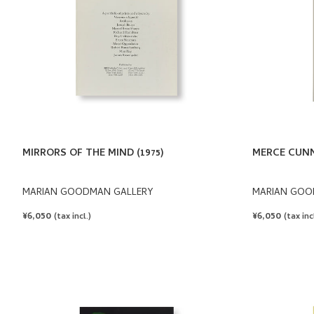
MIRRORS OF THE MIND (1975)
MERCE CUNN
MARIAN GOODMAN GALLERY
MARIAN GOO
REGULAR
¥6,050
REGULAR
¥6,050
(tax incl.)
(tax incl
PRICE
PRICE