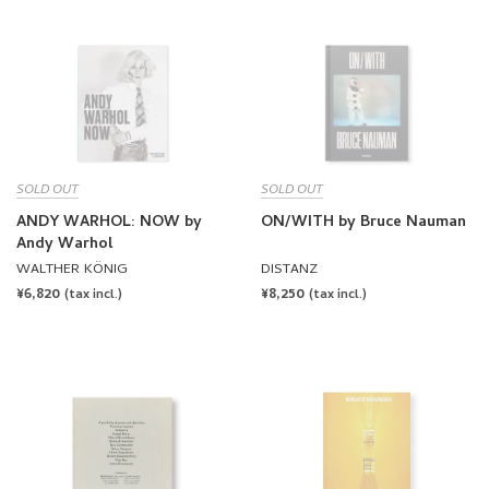
SOLD OUT
SOLD OUT
ANDY WARHOL: NOW by
ON/WITH by Bruce Nauman
Andy Warhol
WALTHER KÖNIG
DISTANZ
REGULAR
¥6,820
REGULAR
¥8,250
(tax incl.)
(tax incl.)
PRICE
PRICE