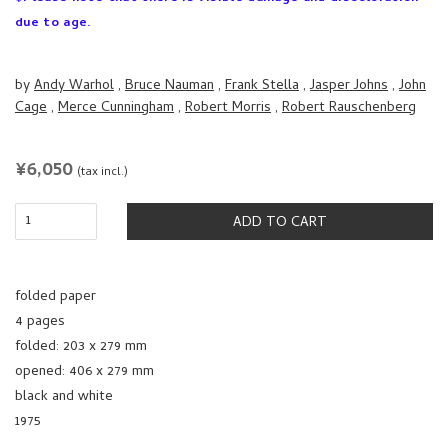
due to age.
by
Andy Warhol
,
Bruce Nauman
,
Frank Stella
,
Jasper Johns
,
John
Cage
,
Merce Cunningham
,
Robert Morris
,
Robert Rauschenberg
REGULAR
¥6,050
(tax incl.)
PRICE
ADD TO CART
folded paper
4 pages
folded: 203 x 279 mm
opened: 406 x 279 mm
black and white
1975