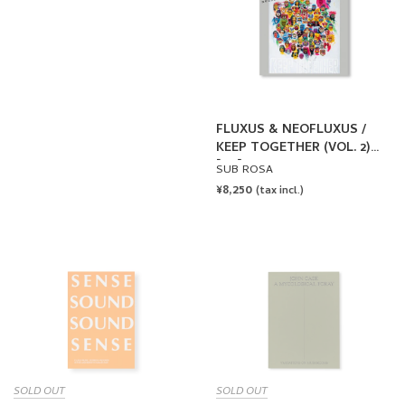
FLUXUS & NEOFLUXUS /
KEEP TOGETHER (VOL. 2)
[LP]
SUB ROSA
REGULAR
¥8,250
(tax incl.)
PRICE
SOLD OUT
SOLD OUT