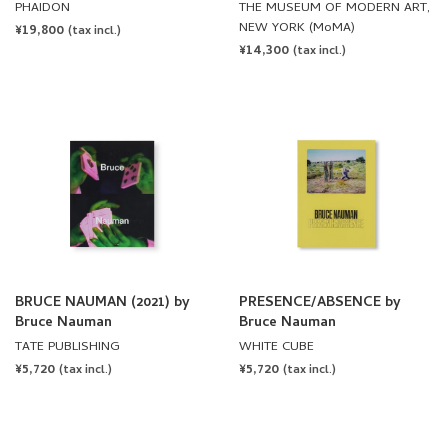
PHAIDON
THE MUSEUM OF MODERN ART,
NEW YORK (MoMA)
REGULAR
¥19,800
(tax incl.)
REGULAR
¥14,300
PRICE
(tax incl.)
PRICE
BRUCE NAUMAN (2021) by
PRESENCE/ABSENCE by
Bruce Nauman
Bruce Nauman
TATE PUBLISHING
WHITE CUBE
REGULAR
¥5,720
REGULAR
¥5,720
(tax incl.)
(tax incl.)
PRICE
PRICE