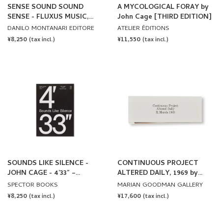
SENSE SOUND SOUND
A MYCOLOGICAL FORAY by
SENSE - FLUXUS MUSIC,
John Cage [THIRD EDITION]
SCORES & RECORDS
DANILO MONTANARI EDITORE
ATELIER ÉDITIONS
REGULAR
¥8,250
REGULAR
¥11,550
(tax incl.)
(tax incl.)
PRICE
PRICE
SOUNDS LIKE SILENCE -
CONTINUOUS PROJECT
JOHN CAGE - 4’33” –
ALTERED DAILY, 1969 by
SILENCE TODAY by Inke
Robert Morris
SPECTOR BOOKS
MARIAN GOODMAN GALLERY
Arns, Dieter Daniels
REGULAR
¥8,250
REGULAR
¥17,600
(tax incl.)
(tax incl.)
PRICE
PRICE