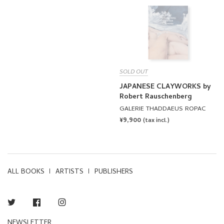
SOLD OUT
JAPANESE CLAYWORKS by
Robert Rauschenberg
GALERIE THADDAEUS ROPAC
REGULAR
¥9,900
(tax incl.)
PRICE
ALL BOOKS
ARTISTS
PUBLISHERS
Twitter
Facebook
Instagram
NEWSLETTER