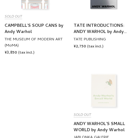
SOLD OUT
CAMPBELL’S SOUP CANS by
TATE INTRODUCTIONS:
Andy Warhol
ANDY WARHOL by Andy
Warhol
THE MUSEUM OF MODERN ART
TATE PUBLISHING
(MoMA)
REGULAR
¥2,750
(tax incl.)
REGULAR
¥3,850
PRICE
(tax incl.)
PRICE
SOLD OUT
ANDY WARHOL'S SMALL
WORLD by Andy Warhol
JABLONKA GALERIE