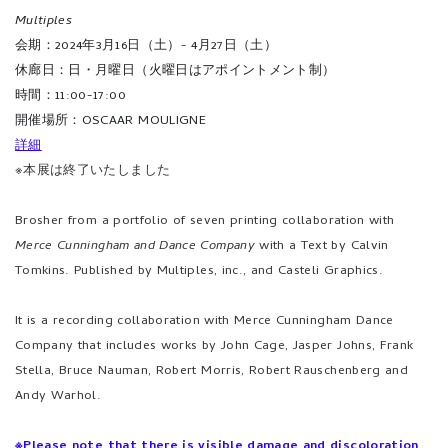
Multiples
会期：2024年3月16日（土）- 4月27日（土）
休廊日：日・月曜日（火曜日はアポイントメント制）
時間：11:00-17:00
開催場所：OSCAAR MOULIGNE
詳細
※本展は終了いたしました
Brosher from a portfolio of seven printing collaboration with
Merce Cunningham and Dance Company
with a Text by Calvin
Tomkins. Published by Multiples, inc., and Casteli Graphics.
It is a recording collaboration with Merce Cunningham Dance
Company that includes works by John Cage, Jasper Johns, Frank
Stella, Bruce Nauman, Robert Morris, Robert Rauschenberg and
Andy Warhol.
※Please note that there is visible damage and discoloration