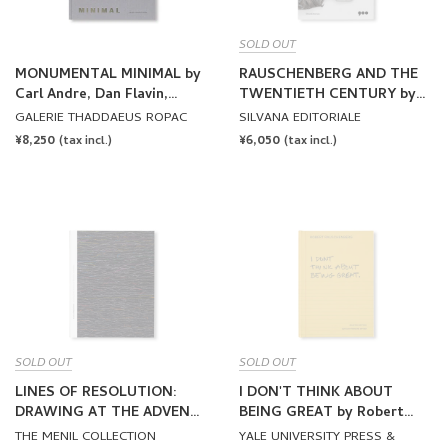
SOLD OUT
MONUMENTAL MINIMAL by
RAUSCHENBERG AND THE
Carl Andre, Dan Flavin,
TWENTIETH CENTURY by
Donald Judd, Sol Lewitt,
Robert Rauschenberg
GALERIE THADDAEUS ROPAC
SILVANA EDITORIALE
Robert Mangold, Robert
REGULAR
¥8,250
REGULAR
¥6,050
(tax incl.)
(tax incl.)
Morris
PRICE
PRICE
SOLD OUT
SOLD OUT
LINES OF RESOLUTION:
I DON'T THINK ABOUT
DRAWING AT THE ADVENT
BEING GREAT by Robert
OF TELEVISION AND VIDEO
Rauschenberg
THE MENIL COLLECTION
YALE UNIVERSITY PRESS &