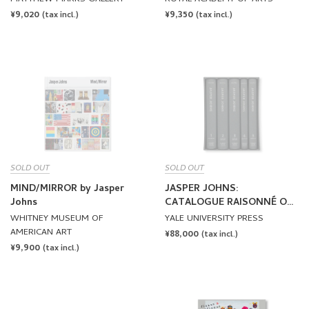
REGULAR
¥9,020
REGULAR
¥9,350
(tax incl.)
(tax incl.)
PRICE
PRICE
SOLD OUT
SOLD OUT
MIND/MIRROR by Jasper
JASPER JOHNS:
Johns
CATALOGUE RAISONNÉ OF
PAINTING AND SCULPTURE
WHITNEY MUSEUM OF
YALE UNIVERSITY PRESS
by Roberta Bernstein
AMERICAN ART
REGULAR
¥88,000
(tax incl.)
REGULAR
¥9,900
PRICE
(tax incl.)
PRICE