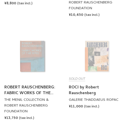
ROBERT RAUSCHENBERG
REGULAR
¥8,800
(tax incl.)
FOUNDATION
PRICE
REGULAR
¥10,450
(tax incl.)
PRICE
SOLD OUT
ROBERT RAUSCHENBERG:
ROCI by Robert
FABRIC WORKS OF THE
Rauschenberg
1970S by Robert
THE MENIL COLLECTION &
GALERIE THADDAEUS ROPAC
Rauschenberg
ROBERT RAUSCHENBERG
REGULAR
¥11,000
(tax incl.)
FOUNDATION
PRICE
REGULAR
¥13,750
(tax incl.)
PRICE