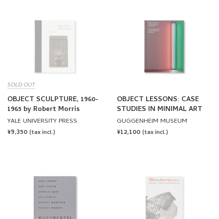
SOLD OUT
OBJECT SCULPTURE, 1960-
OBJECT LESSONS: CASE
1965 by Robert Morris
STUDIES IN MINIMAL ART
YALE UNIVERSITY PRESS
GUGGENHEIM MUSEUM
REGULAR
¥9,350
REGULAR
¥12,100
(tax incl.)
(tax incl.)
PRICE
PRICE