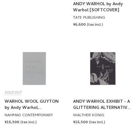
ANDY WARHOL by Andy
Warhol [SOFTCOVER]
TATE PUBLISHING
REGULAR
¥6,600
(tax incl.)
PRICE
SOLD OUT
WARHOL WOOL GUYTON
ANDY WARHOL EXHIBIT - A
by Andy Warhol,
GLITTERING ALTERNATIVE
Christopher Wool, Wade
by Andy Warhol
NAHMAD CONTEMPORARY
WALTHER KÖNIG
Guyton
REGULAR
¥16,500
REGULAR
¥16,500
(tax incl.)
(tax incl.)
PRICE
PRICE