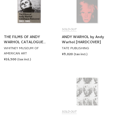
SOLD OUT
THE FILMS OF ANDY
ANDY WARHOL by Andy
WARHOL CATALOGUE
Warhol [HARDCOVER]
RAISONNE 1963-1965 by
WHITNEY MUSEUM OF
TATE PUBLISHING
Andy Warhol
AMERICAN ART
REGULAR
¥9,020
(tax incl.)
REGULAR
¥16,500
PRICE
(tax incl.)
PRICE
SOLD OUT