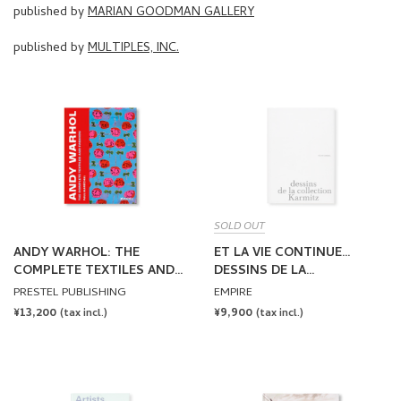
published by
MARIAN GOODMAN GALLERY
published by
MULTIPLES, INC.
SOLD OUT
ANDY WARHOL: THE
ET LA VIE CONTINUE…
COMPLETE TEXTILES AND
DESSINS DE LA
FASHION by Andy Warhol
COLLECTION KARMITZ by
PRESTEL PUBLISHING
EMPIRE
Marin Karmitz
REGULAR
¥13,200
REGULAR
¥9,900
(tax incl.)
(tax incl.)
PRICE
PRICE