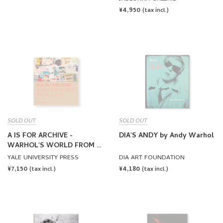
REGULAR
¥4,950
(tax incl.)
PRICE
SOLD OUT
SOLD OUT
A IS FOR ARCHIVE -
DIA'S ANDY by Andy Warhol
WARHOL'S WORLD FROM A
TO Z by Andy Warhol
YALE UNIVERSITY PRESS
DIA ART FOUNDATION
REGULAR
¥7,150
REGULAR
¥4,180
(tax incl.)
(tax incl.)
PRICE
PRICE