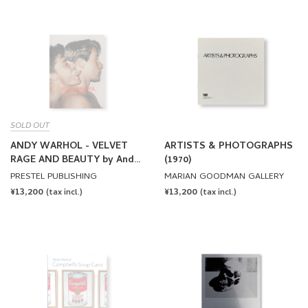
SOLD OUT
ANDY WARHOL - VELVET
ARTISTS & PHOTOGRAPHS
RAGE AND BEAUTY by Andy
(1970)
Warhol
PRESTEL PUBLISHING
MARIAN GOODMAN GALLERY
REGULAR
¥13,200
REGULAR
¥13,200
(tax incl.)
(tax incl.)
PRICE
PRICE