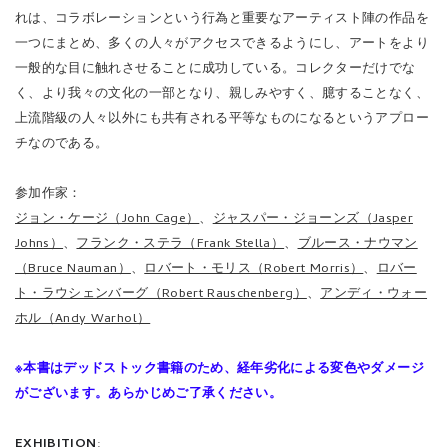
れは、コラボレーションという行為と重要なアーティスト陣の作品を
一つにまとめ、多くの人々がアクセスできるようにし、アートをより
一般的な目に触れさせることに成功している。コレクターだけでな
く、より我々の文化の一部となり、親しみやすく、臆することなく、
上流階級の人々以外にも共有される平等なものになるというアプロー
チなのである。
参加作家：
ジョン・ケージ（John Cage）
、
ジャスパー・ジョーンズ（Jasper
Johns）
、
フランク・ステラ（Frank Stella）
、
ブルース・ナウマン
（Bruce Nauman）
、
ロバート・モリス（Robert Morris）
、
ロバー
ト・ラウシェンバーグ（Robert Rauschenberg）
、
アンディ・ウォー
ホル（Andy Warhol）
※本書はデッドストック書籍のため、経年劣化による変色やダメージ
がございます。あらかじめご了承ください。
EXHIBITION
: