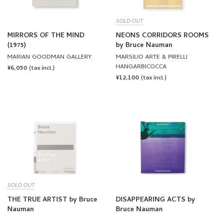
SOLD OUT
MIRRORS OF THE MIND
NEONS CORRIDORS ROOMS
(1975)
by Bruce Nauman
MARIAN GOODMAN GALLERY
MARSILIO ARTE & PIRELLI
HANGARBICOCCA
REGULAR
¥6,050
(tax incl.)
REGULAR
¥12,100
PRICE
(tax incl.)
PRICE
SOLD OUT
THE TRUE ARTIST by Bruce
DISAPPEARING ACTS by
Nauman
Bruce Nauman