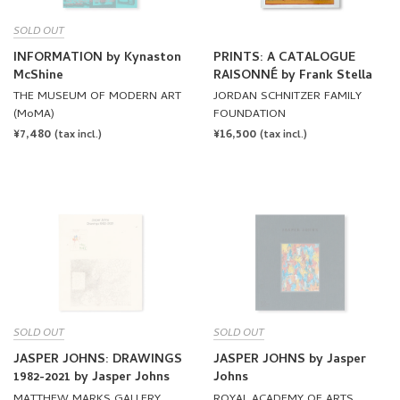
SOLD OUT
INFORMATION by Kynaston
PRINTS: A CATALOGUE
McShine
RAISONNÉ by Frank Stella
THE MUSEUM OF MODERN ART
JORDAN SCHNITZER FAMILY
(MoMA)
FOUNDATION
REGULAR
¥7,480
REGULAR
¥16,500
(tax incl.)
(tax incl.)
PRICE
PRICE
SOLD OUT
SOLD OUT
JASPER JOHNS: DRAWINGS
JASPER JOHNS by Jasper
1982-2021 by Jasper Johns
Johns
MATTHEW MARKS GALLERY
ROYAL ACADEMY OF ARTS