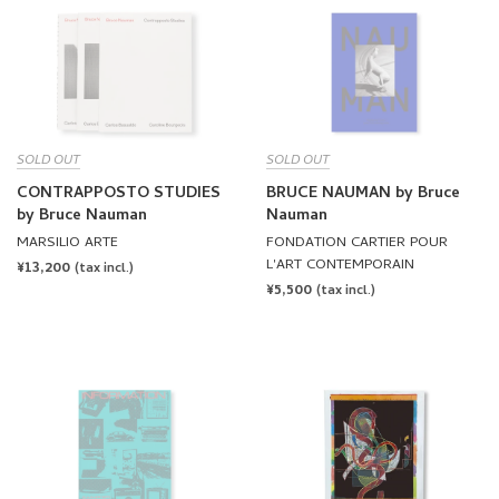
SOLD OUT
SOLD OUT
CONTRAPPOSTO STUDIES
BRUCE NAUMAN by Bruce
by Bruce Nauman
Nauman
MARSILIO ARTE
FONDATION CARTIER POUR
L'ART CONTEMPORAIN
REGULAR
¥13,200
(tax incl.)
REGULAR
¥5,500
PRICE
(tax incl.)
PRICE