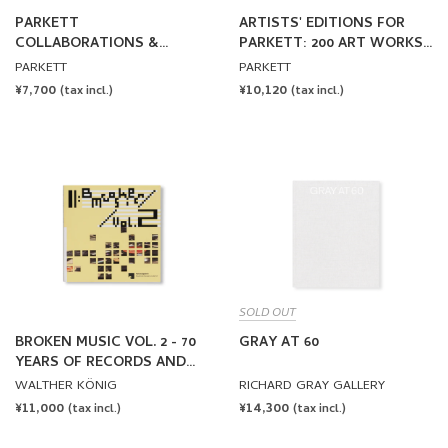
PARKETT
ARTISTS' EDITIONS FOR
COLLABORATIONS &
PARKETT: 200 ART WORKS
EDITIONS SINCE 1984
25 YEARS
PARKETT
PARKETT
REGULAR
¥7,700
REGULAR
¥10,120
(tax incl.)
(tax incl.)
PRICE
PRICE
SOLD OUT
BROKEN MUSIC VOL. 2 - 70
GRAY AT 60
YEARS OF RECORDS AND
SOUND WORKS BY ARTISTS
WALTHER KÖNIG
RICHARD GRAY GALLERY
REGULAR
¥11,000
REGULAR
¥14,300
(tax incl.)
(tax incl.)
PRICE
PRICE