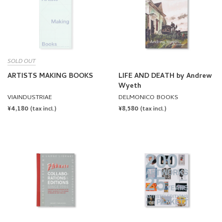
SOLD OUT
ARTISTS MAKING BOOKS
LIFE AND DEATH by Andrew
Wyeth
VIAINDUSTRIAE
DELMONICO BOOKS
REGULAR
¥4,180
REGULAR
¥8,580
(tax incl.)
(tax incl.)
PRICE
PRICE