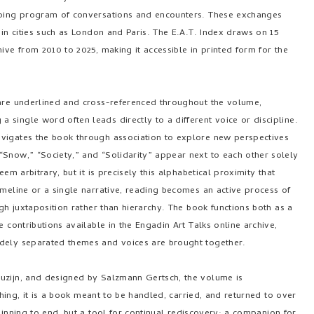
ngoing program of conversations and encounters. These exchanges
 in cities such as London and Paris. The E.A.T. Index draws on 15
ive from 2010 to 2025, making it accessible in printed form for the
 are underlined and cross-referenced throughout the volume,
single word often leads directly to a different voice or discipline.
avigates the book through association to explore new perspectives
“Snow,” “Society,” and “Solidarity” appear next to each other solely
em arbitrary, but it is precisely this alphabetical proximity that
imeline or a single narrative, reading becomes an active process of
ugh juxtaposition rather than hierarchy. The book functions both as a
 contributions available in the Engadin Art Talks online archive,
idely separated themes and voices are brought together.
ouzijn, and designed by Salzmann Gertsch, the volume is
tching, it is a book meant to be handled, carried, and returned to over
inning to end, but a tool for continual rediscovery: a companion for