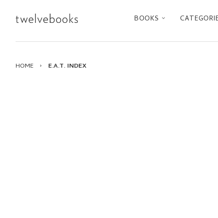
BOOKS
CATEGORI
HOME
›
E.A.T. INDEX