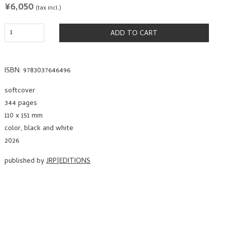
REGULAR
¥6,050
(tax incl.)
PRICE
ADD TO CART
ISBN: 9783037646496
softcover
344 pages
110 x 151 mm
color, black and white
2026
published by
JRP|EDITIONS