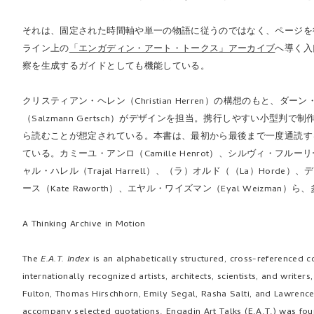
それは、固定された時間軸や単一の物語に従うのではなく、ページを
ライン上の
「エンガディン・アート・トークス」アーカイブ
へ導く入
察を生成するガイドとしても機能している。
クリスティアン・ヘレン（Christian Herren）の構想のもと、ダー
（Salzmann Gertsch）がデザインを担当。携行しやすい小
ら読むことが想定されている。本書は、最初から最後まで一度通読す
ている。カミーユ・アンロ（Camille Henrot）、シルヴィ・フルーリー（S
ャル・ハレル（Trajal Harrell）、（ラ）オルド（（La）Horde）、
ース（Kate Raworth）、エヤル・ワイズマン（Eyal Weiz
A Thinking Archive in Motion
The
E.A.T. Index
is an alphabetically structured, cross-referenced 
internationally recognized artists, architects, scientists, and writer
Fulton, Thomas Hirschhorn, Emily Segal, Rasha Salti, and Lawren
accompany selected quotations. Engadin Art Talks (E.A.T.) was foun