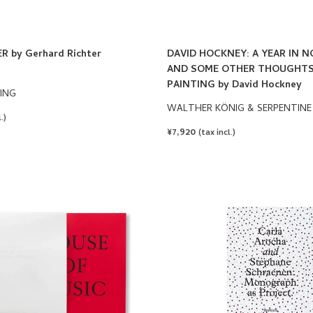
 by Gerhard Richter
DAVID HOCKNEY: A YEAR IN 
AND SOME OTHER THOUGHT
PAINTING by David Hockney
HING
WALTHER KÖNIG & SERPENTINE
.)
REGULAR
¥7,920
(tax incl.)
PRICE