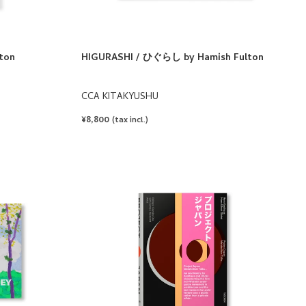
ton
HIGURASHI / ひぐらし by Hamish Fulton
CCA KITAKYUSHU
REGULAR
¥8,800
(tax incl.)
PRICE