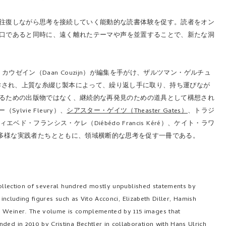
往復しながら思考を接続していく能動的な読書体験を促す。読者をオン
口であると同時に、遠く離れたテーマや声を並置することで、新たな洞
ン・カウゼイン（Daan Couzijn）が編集を手がけ、ザルツマン・ゲルチュ
型判で制作され、上質な糸綴じ製本によって、繰り返し手に取り、持ち運びなが
るための出版物ではなく、継続的な再発見のための道具として構想され
ylvie Fleury）、
シアスター・ゲイツ（Theaster Gates）
、トラジ
ディエベド・フランシス・ケレ（Diébédo Francis Kéré）、ケイト・ラワ
man）ら、多様な実践者たちとともに、領域横断的な思考を促す一冊である。
collection of several hundred mostly unpublished statements by
s, including figures such as Vito Acconci, Elizabeth Diller, Hamish
ce Weiner. The volume is complemented by 115 images that
ded in 2010 by Cristina Bechtler in collaboration with Hans Ulrich