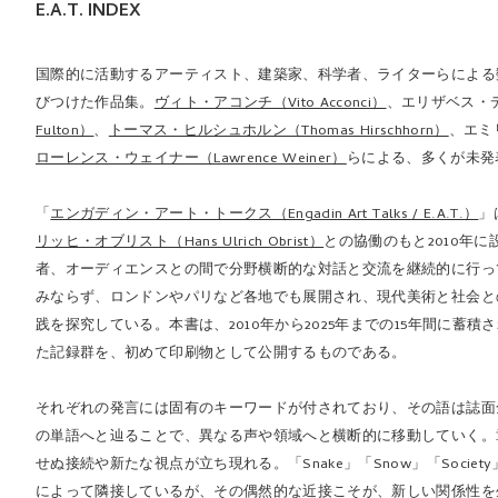
E.A.T. INDEX
国際的に活動するアーティスト、建築家、科学者、ライターらによる
びつけた作品集。
ヴィト・アコンチ（Vito Acconci）
、エリザベス・ディラ
Fulton）
、
トーマス・ヒルシュホルン（Thomas Hirschhorn）
、エミリ
ローレンス・ウェイナー（Lawrence Weiner）
らによる、多くが未発
「
エンガディン・アート・トークス（Engadin Art Talks / E.A.T.）
」
リッヒ・オブリスト（Hans Ulrich Obrist）
との協働のもと2010年
者、オーディエンスとの間で分野横断的な対話と交流を継続的に行っ
みならず、ロンドンやパリなど各地でも展開され、現代美術と社会と
践を探究している。本書は、2010年から2025年までの15年間に
た記録群を、初めて印刷物として公開するものである。
それぞれの発言には固有のキーワードが付されており、その語は誌面
の単語へと辿ることで、異なる声や領域へと横断的に移動していく。
せぬ接続や新たな視点が立ち現れる。「Snake」「Snow」「Societ
によって隣接しているが、その偶然的な近接こそが、新しい関係性を