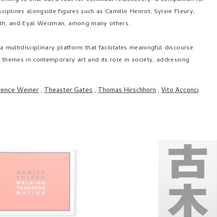
sciplines alongside figures such as Camille Henrot, Sylvie Fleury,
worth, and Eyal Weizman, among many others.
 multidisciplinary platform that facilitates meaningful discourse
s themes in contemporary art and its role in society, addressing
rence Weiner
,
Theaster Gates
,
Thomas Hirschhorn
,
Vito Acconci