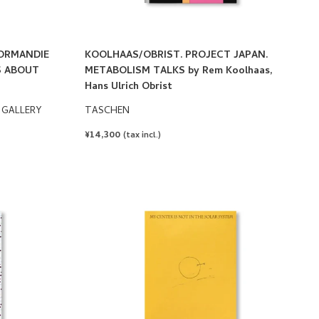
NORMANDIE
KOOLHAAS/OBRIST. PROJECT JAPAN.
S ABOUT
METABOLISM TALKS by Rem Koolhaas,
Hans Ulrich Obrist
 GALLERY
TASCHEN
REGULAR
¥14,300
(tax incl.)
PRICE