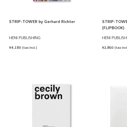
STRIP-TOWER by Gerhard Richter
STRIP-TOWER
(FLIPBOOK)
HENI PUBLISHING
HENI PUBLIS
REGULAR
¥4,180
REGULAR
¥2,860
(tax incl.)
(tax incl
PRICE
PRICE