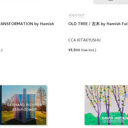
SOLD OUT
ANSFORMATION by Hamish
OLD TREE / 古木 by Hamish Ful
CCA KITAKYUSHU
REGULAR
¥8,800
.)
(tax incl.)
PRICE