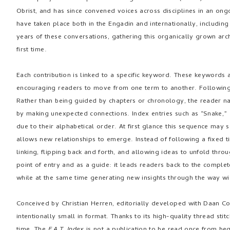
Obrist, and has since convened voices across disciplines in an o
have taken place both in the Engadin and internationally, including
years of these conversations, gathering this organically grown arch
first time.
Each contribution is linked to a specific keyword. These keywords
encouraging readers to move from one term to another. Following a 
Rather than being guided by chapters or chronology, the reader n
by making unexpected connections. Index entries such as “Snake,” 
due to their alphabetical order. At first glance this sequence may se
allows new relationships to emerge. Instead of following a fixed t
linking, flipping back and forth, and allowing ideas to unfold thro
point of entry and as a guide: it leads readers back to the complete
while at the same time generating new insights through the way w
Conceived by Christian Herren, editorially developed with Daan C
intentionally small in format. Thanks to its high-quality thread sti
time. The
E.A.T. Index
is not a publication to be read once from beg