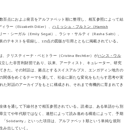
数百点におよぶ発言をアルファベット順に整理し、相互参照によって結
ー（Elizabeth Diller）、
ハミッシュ・フルトン（Hamish
ー・シーガル（Emily Segal）、ラシャ・サルティ（Rasha Salti）、
表のテキストを収録し、115点の図版が引用とともに掲載されている。
は、クリスティーナ・ベヒトラー（Cristina Bechtler）が
ハンス・ウル
に設立した非営利財団であり、以来、アーティスト、キュレーター、研究
てきた。その対話は、拠点とするスイスアルプス、エンガディン地方の
の関係をめぐるテーマを通して、社会に新たな変化をもたらす思考や実
蓄積された対話のアーカイブをもとに構成され、それまで有機的に育まれてき
全体を通して下線付きで相互参照されている。読者は、ある単語から別
章立てや年代順ではなく、連想によって読み進める構造によって、予期
y」「Solidarity」といった項目は、アルファベット順という単純な規則
生み出していく。