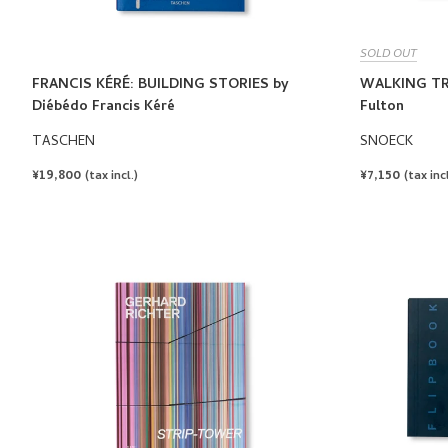
SOLD OUT
FRANCIS KÉRÉ: BUILDING STORIES by
WALKING TR
Diébédo Francis Kéré
Fulton
TASCHEN
SNOECK
REGULAR
¥19,800
REGULAR
¥7,150
(tax incl.)
(tax incl
PRICE
PRICE