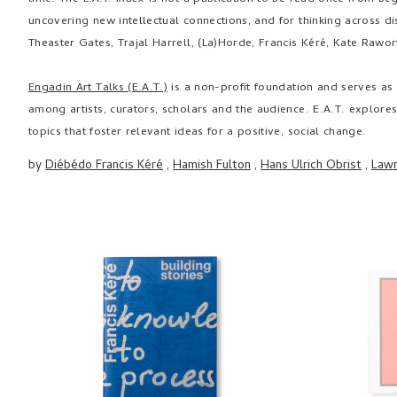
uncovering new intellectual connections, and for thinking across di
Theaster Gates, Trajal Harrell, (La)Horde, Francis Kéré, Kate Ra
Engadin Art Talks (E.A.T.)
is a non-profit foundation and serves as a
among artists, curators, scholars and the audience. E.A.T. explore
topics that foster relevant ideas for a positive, social change.
by
Diébédo Francis Kéré
,
Hamish Fulton
,
Hans Ulrich Obrist
,
Law